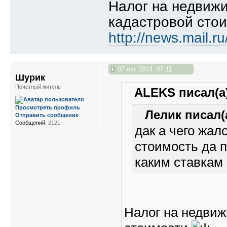
Налог на недвиж
кадастровой сто
http://news.mail.
07 окт 2014, 07:11
Шурик
Почетный житель
ALEKS писал(а)
Просмотреть профиль
Лелик писал(
Отправить сообщение
Сообщений:
2121
дак а чего жал
стоимость да п
каким ставкам 
Налог на недвиж