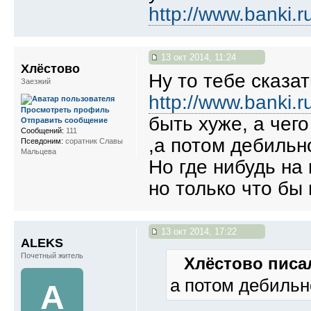
http://www.banki
13 окт 2014, 11:24
Хлёстово
Ну то тебе сказа
Заезжий
http://www.banki
Просмотреть профиль
быть хуже, а чег
Отправить сообщение
Сообщений:
111
,а потом дебильно
Псевдоним:
соратник Славы
Мальцева
Но где нибудь на 
но только что бы
13 окт 2014, 17:22
ALEKS
Почетный житель
Хлёстово писал
а потом дебильно
A