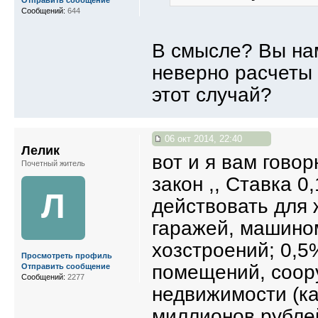
Отправить сообщение
Сообщений:
644
В смысле? Вы нам
неверно расчеты 
этот случай?
06 окт 2014, 22:40
Лелик
вот и я вам говор
Почетный житель
закон ,, Ставка 
Л
действовать для
гаражей, машино
хозстроений; 0,5
Просмотреть профиль
помещений, соор
Отправить сообщение
Сообщений:
2277
недвижимости (к
миллионов рублей