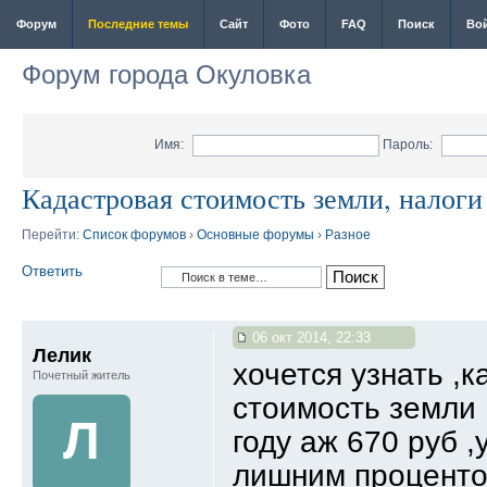
Форум
Последние темы
Сайт
Фото
FAQ
Поиск
Во
Форум города Окуловка
Имя:
Пароль:
Кадастровая стоимость земли, налоги
Перейти:
Список форумов
›
Основные форумы
›
Разное
Ответить
06 окт 2014, 22:33
Лелик
хочется узнать ,
Почетный житель
стоимость земли 
Л
году аж 670 руб ,
лишним проценто