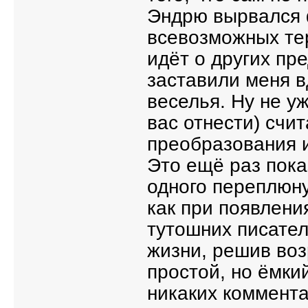
Эндрю вырвался ф
всевозможных тер
идёт о других пр
заставили меня 
веселья. Ну не у
вас отнести) счит
преобразования и
Это ещё раз пок
одного переплюну
как при появлени
тутошних писател
жизни, решив воз
простой, но ёмки
никаких коммента