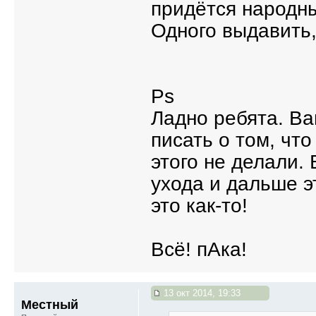
придётся народны
Одного выдавить, 
Ps
Ладно ребята. В
писать о том, чт
этого не делали.
ухода и дальше э
это как-то!
Всё! пАка!
13 окт 2014, 19:33
Местный