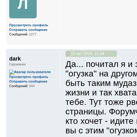
Л
Просмотреть профиль
Отправить сообщение
Сообщений:
2277
13 окт 2014, 21:44
dark
Да... почитал я и
Горожанин
"огузка" на друго
Просмотреть профиль
быть таким мудаз
Отправить сообщение
Сообщений:
644
жизни и так хвата
тебе. Тут тоже р
страницы. Форумч
кто хочет - идите
вы с этим "огузко