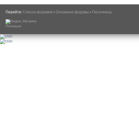
Перейти:
Список форумов
›
Основные форумы
›
Песочница
Печеньки: