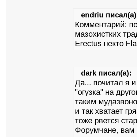
endriu писал(а)
Комментарий: по
мазохистких тра
Erectus некто Fl
dark писал(а):
Да... почитал я 
"огузка" на друг
таким мудазвоно
и так хватает гр
тоже рвется ста
Форумчане, вам 