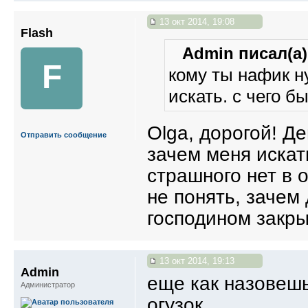
13 окт 2014, 19:08
Flash
Admin писал(а)
F
кому ты нафик н
искать. с чего б
Olga, дорогой! Д
Отправить сообщение
зачем меня искат
страшного нет в 
не понять, зачем
господином закр
13 окт 2014, 19:13
Admin
еще как назовешь
Администратор
огузок.