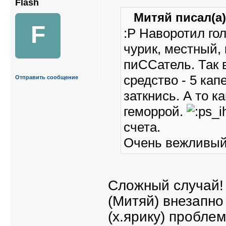
Flash
Митяй писал(а)
F
:P Наворотил гол
чурик, местный, 
пиССатель. Так в
средство - 5 кап
Отправить сообщение
заткнись. А то к
геморрой.
счета.
Очень вежливый 
Сложный случай!
(Митяй) внезапно
(х.ярику) пробле