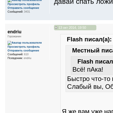
давай спать ложи
Просмотреть профиль
Отправить сообщение
Сообщений:
3431
13 окт 2014, 19:50
endriu
Горожанин
Flash писал(а):
Просмотреть профиль
Местный писа
Отправить сообщение
Сообщений:
610
Псевдоним:
endriu
Flash писал
Всё! пАка!
Быстро что-то 
Слабый вы, О
Я же вам уже нап