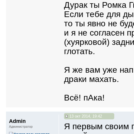
Дурак ты Ромка Г
Если тебе для ды
то ты явно не буд
и я не согласен 
(хуярковой) задн
глотать.
Я же вам уже нап
драки махать.
Всё! пАка!
13 окт 2014, 19:42
Admin
Я первым своим п
Администратор