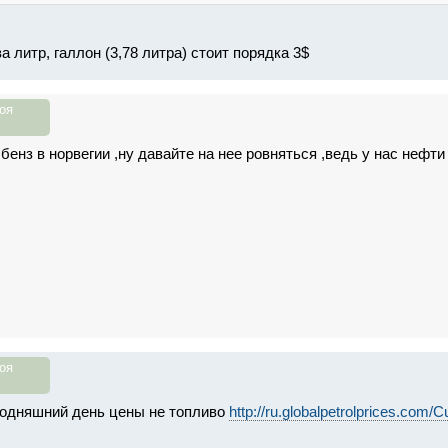
а литр, галлон (3,78 литра) стоит порядка 3$
оя
бенз в норвегии ,ну давайте на нее ровняться ,ведь у нас нефти
оя
годняшний день цены не топливо
http://ru.globalpetrolprices.com/