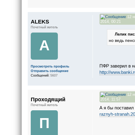
12 н
ALEKS
2014, 00:21
Почетный житель
Лелик писа
A
но ведь пен
ПФР заверил в н
Просмотреть профиль
Отправить сообщение
http://www.banki.
Сообщений:
5607
12 н
Проходящий
2014, 11:57
Почетный житель
А я бы поставил 
raznyh-stranah.2
П