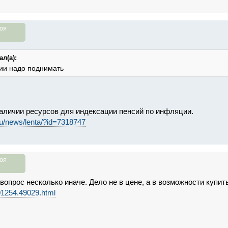
оя
л(а):
сии надо поднимать
аличии ресурсов для индексации пенсий по инфляции.
ru/news/lenta/?id=7318747
оя
вопрос несколько иначе. Дело не в цене, а в возможности купит
01254.49029.html