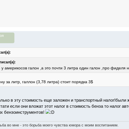
оя
ал(а):
писал(а):
о у америкосов галон ,а это почти 3 литра один галон ,про фиделя 
ну за литр, галлон (3,78 литра) стоит порядка 3$
только в эту стоимость еще заложен и транспортный налог!были 
стати если они вложат этот налог в стоимость бенза то налог а
их бензоинструментов!
ьба во мне - это борьба моего чувства юмора с моим воспитанием.