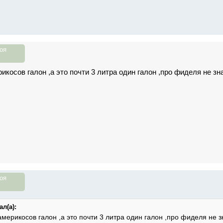
оя
рикосов галон ,а это почти 3 литра один галон ,про фиделя не з
оя
л(а):
 америкосов галон ,а это почти 3 литра один галон ,про фиделя не 