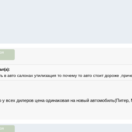
оя
л(а):
сть в авто салонах утилизация то почему то авто стоит дороже ,прич
о у всех дилеров цена одинаковая на новый автомобиль(Питер,
оя