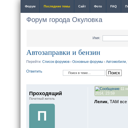
Форум
Последние темы
Сайт
Фото
FAQ
П
Форум города Окуловка
Имя:
Автозаправки и бензин
Перейти:
Список форумов
›
Основные форумы
›
Автомобили,
Ответить
11 н
Проходящий
2014, 23:59
Почетный житель
Лелик
, ТАМ все
П