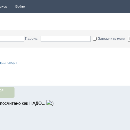
оиск
Войти
Пароль:
Запомнить меня
 транспорт
оя
 посчитано как НАДО...