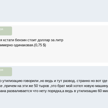
оя
я кстати бензин стоит доллар за литр
имерно одинаковая.(0,75 $)
оя
о утилизацию говорили ,но ведь и тут развод. странно но вот гд
е ,причем на эти же 50 тыров ,это брат мой хотел новую машину
рана разваливается что нету порядка,а ведь в утилизацию 60 ми