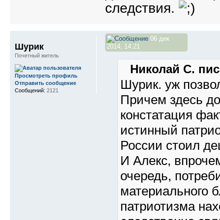
следствия.
06 дек
Шурик
2014, 14:21
Почетный житель
Николай С. пис
Просмотреть профиль
Шурик. уж позво
Отправить сообщение
Сообщений:
2121
Причем здесь д
констатация факт
истинный патриот
России стоил де
И Алекс, впроче
очередь, потреб
материального б
патриотизма нах