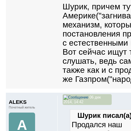
Шурик, причем ту
Америке(''загнив
механизм, которы
постановления пр
с естественными
Вот сейчас ищут 
слушать, ведь са
также как и с пр
же Газпром("наро
06 дек
ALEKS
2014, 14:42
Почетный житель
Шурик писал(а)
A
Продался наш