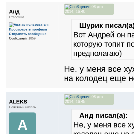
06 дек
Анд
2014, 16:40
Старожил
Шурик писал(а)
Просмотреть профиль
Вот Андрей он па
Отправить сообщение
Сообщений:
1859
которую топит по
предполагаю)
Не, у меня все х
на колодец еще 
06 дек
ALEKS
2014, 16:45
Почетный житель
Анд писал(а):
A
Не, у меня все 