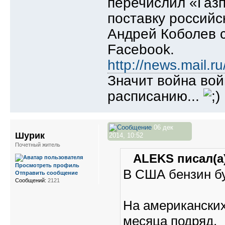
перечислил «Газ
поставку российс
Андрей Коболев 
Facebook.
http://news.mail.ru
Значит война войн
расписанию...
06 дек
Шурик
2014, 10:52
Почетный житель
ALEKS писал(а)
Просмотреть профиль
В США бензин бу
Отправить сообщение
Сообщений:
2121
На американских
месяца подряд.