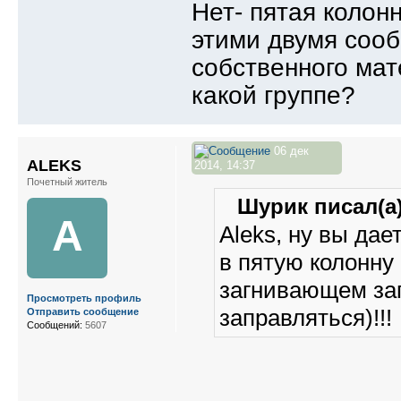
Нет- пятая колон
этими двумя соо
собственного мат
какой группе?
06 дек
ALEKS
2014, 14:37
Почетный житель
Шурик писал(а)
A
Aleks, ну вы дае
в пятую колонну 
загнивающем за
Просмотреть профиль
заправляться)!!!
Отправить сообщение
Сообщений:
5607