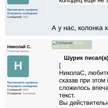
колодец еще не 
Просмотреть профиль
Отправить сообщение
Сообщений:
5607
А у нас, колонка 
06 дек
Николай С.
2014, 23:29
Почетный житель
Шурик писал(а)
Н
[
НиколаС, любите
сказав при этом 
Просмотреть профиль
сложилось впеч
Отправить сообщение
Сообщений:
6655
текст.
Псевдоним:
Знакомый
Вы действительн