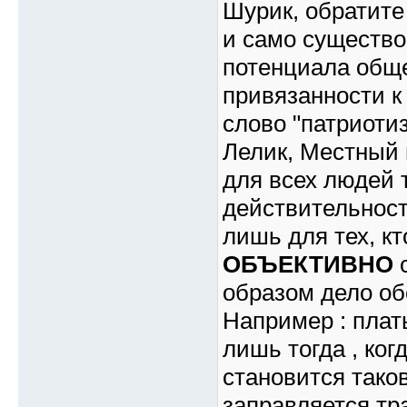
Шурик, обратите
и само существо
потенциала общ
привязанности к
слово "патриоти
Лелик, Местный и
для всех людей т
действительност
лишь для тех, кт
ОБЪЕКТИВНО
с
образом дело об
Например : плат
лишь тогда , ког
становится таков
заправляется тр