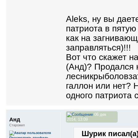
Aleks, ну вы дает
патриота в пятую
как на загниваю
заправляться)!!!
Вот что скажет н
(Анд)? Продался
лесникрыболовза
галлон или нет? 
одного патриота 
06 дек
Анд
2014, 13:09
Старожил
Шурик писал(а)
Просмотреть профиль