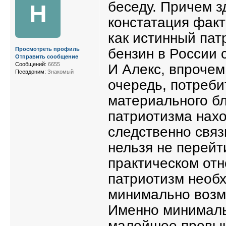
беседу. Причем 
Н
констатация факт
как истинный патр
бензин в России 
Просмотреть профиль
Отправить сообщение
Сообщений:
6655
И Алекс, впрочем
Псевдоним:
Знакомый
очередь, потреби
материального бл
патриотизма нахо
следственно связ
нельзя не перейт
практическом от
патриотизм необх
минимально возм
Именно минималь
малейшее превыш