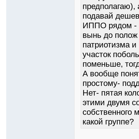
предполагаю), 
подавай дешев
ИППО рядом - т
вынь до полож 
патриотизма и 
участок побол
поменьше, тогд
А вообще поня
простому- под
Нет- пятая кол
этими двумя с
собственного м
какой группе?