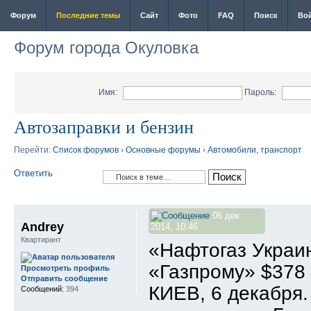
Форум
Последние темы
Сайт
Фото
FAQ
Поиск
Во
Форум города Окуловка
Имя:
Пароль:
Автозаправки и бензин
Перейти:
Список форумов
›
Основные форумы
›
Автомобили, транспорт
Ответить
06 дек
Andrey
2014, 10:46
Квартирант
«Нафтогаз Украин
«Газпрому» $378 
Просмотреть профиль
Отправить сообщение
КИЕВ, 6 декабря.
Сообщений:
394