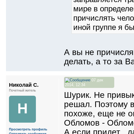
мире в определе
причислять чело
иной группе я бы
А вы не причисля
делать, а то за В
07 дек
Николай С.
2014, 12:34
Почетный житель
Шурик. Не привык 
решал. Поэтому в
Н
похоже, еще не о
Обломов - Обломо
А если придет , 
Просмотреть профиль
Отправить сообщение