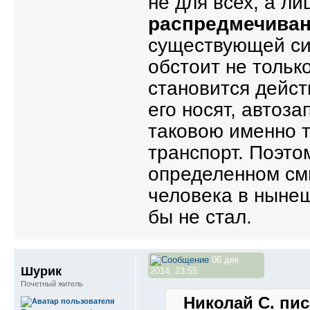
не для всех, а ли
распредмечива
существующей си
обстоит не тольк
становится дейст
его носят, автоз
таковою именно т
транспорт. Поэто
определенном см
человека в нынеш
бы не стал.
06 дек
Шурик
2014, 23:55
Почетный житель
Николай С. пис