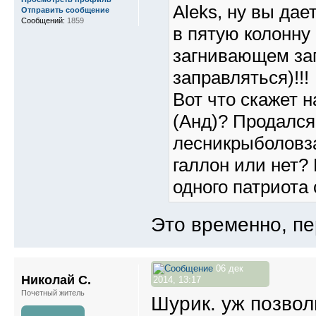
Aleks, ну вы дае
Отправить сообщение
Сообщений:
1859
в пятую колонну 
загнивающем за
заправляться)!!!
Вот что скажет 
(Анд)? Продалс
лесникрыболовз
галлон или нет?
одного патриота
Это временно, п
06 дек
Николай С.
2014, 13:17
Почетный житель
Шурик. уж позвол