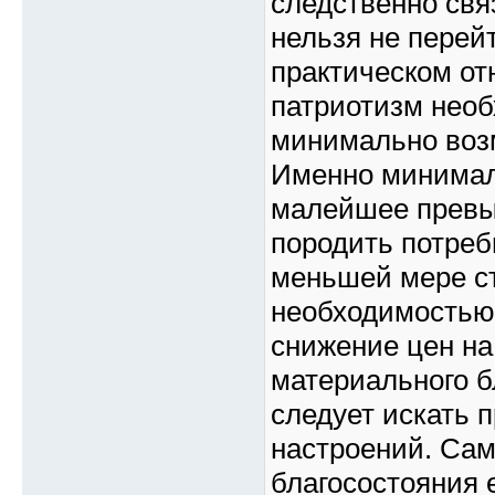
следственно свя
нельзя не перей
практическом от
патриотизм необ
минимально воз
Именно минимал
малейшее превы
породить потреб
меньшей мере ст
необходимостью 
снижение цен на
материального б
следует искать 
настроений. Сам
благосостояния 