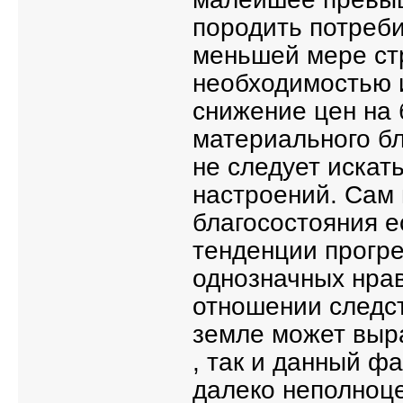
породить потреби
меньшей мере стр
необходимостью и
снижение цен на 
материального бл
не следует искат
настроений. Сам 
благосостояния е
тенденции прогре
однозначных нрав
отношении следст
земле может выра
, так и данный ф
далеко неполноц