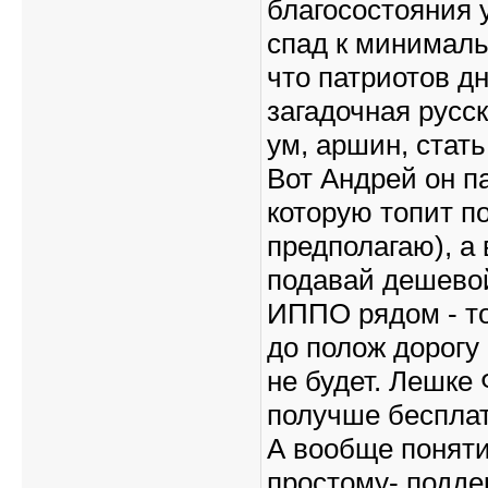
благосостояния 
спад к минималь
что патриотов д
загадочная русск
ум, аршин, стать
Вот Андрей он па
которую топит по
предполагаю), а
подавай дешевой
ИППО рядом - то
до полож дорогу 
не будет. Лешке
получше бесплат
А вообще поняти
простому- подде