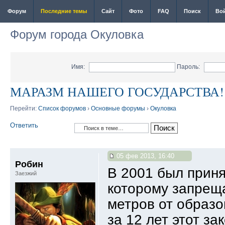
Форум
Последние темы
Сайт
Фото
FAQ
Поиск
Во
Форум города Окуловка
Имя:
Пароль:
МАРАЗМ НАШЕГО ГОСУДАРСТВА!
Перейти:
Список форумов
›
Основные форумы
›
Окуловка
Ответить
05 фев 2013, 16:40
Робин
В 2001 был приня
Заезжий
которому запреща
метров от образо
за 12 лет этот з