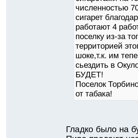
численностью 70
сигарет благодар
работают 4 рабо
поселку из-за то
территорией это
шоке,т.к. им теп
сьездить в Оку
БУДЕТ!
Поселок Торбино
от табака!
Гладко было на б