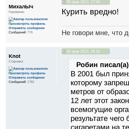
05 фев 2013, 17:54
МихалЫч
Курить вредно!
Горожанин
Просмотреть профиль
Отправить сообщение
Не говори мне, что д
Сообщений:
779
05 фев 2013, 18:15
Knot
Старожил
Робин писал(а)
В 2001 был прин
Просмотреть профиль
Отправить сообщение
которому запрещ
Сообщений:
1782
метров от образ
12 лет этот зак
всемогущие орга
результате чего
сигаретами на т