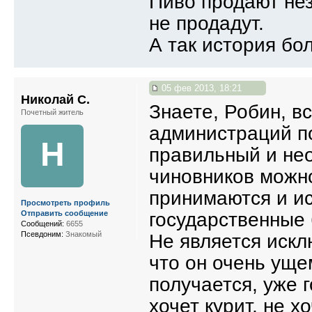
Пиво продают нез
не продадут.
А так история бо
05 фев 2013, 18:21
Николай С.
Знаете, Робин, вс
Почетный житель
администраций п
Н
правильный и не
чиновников можно
принимаются и и
Просмотреть профиль
государственные 
Отправить сообщение
Сообщений:
6655
Псевдоним:
Знакомый
Не является искл
что он очень уще
получается, уже 
хочет курит, не х