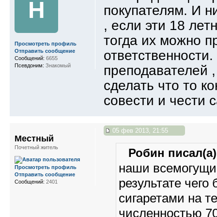
Н
покупателям. И н
, если эти 18 ле
тогда их можно п
Просмотреть профиль
ответственности.
Отправить сообщение
Сообщений:
6655
Псевдоним:
Знакомый
преподавателей ,
сделать что то к
совести и чести 
05 фев 2013, 21:55
Местный
Почетный житель
Робин писал(а)
наши всемогущи
Просмотреть профиль
Отправить сообщение
результате чего
Сообщений:
2401
сигаретами на т
численностью 70