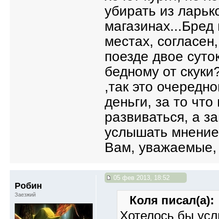
убирать из ларьк
магазинах...Бред
местах, согласен
поезде двое суто
бедному от скуки?
,так это очередно
деньги, за то что
развиваться, а з
услышать мнение 
Вам, уважаемые,
05 фев 2013, 18:52
Робин
Заезжий
Коля писал(а):
Хотелось бы усл