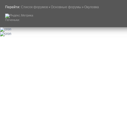
Перейти:
Список форумов
›
Основные форумы
›
Окуловка
Печеньки: