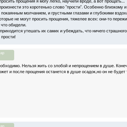
просить прощения я могу легко, научили вроде, а вот прощать...
роизнести это коротенько слово "прости". Особенно близкому и
и покаянным молчанием, и грустными глазами и глубокими вздоха
оторые не могут просить прощения, тяжелее всех: они-то переж
, что обидели.
 приходится утешать их самих и убеждать, что ничего страшного
 прости!
ар
обходимо. Нельзя жить со злобой и непрощением в душе. Конеч
жет и после прощения останется в душе осадок,но он не будет т
ар