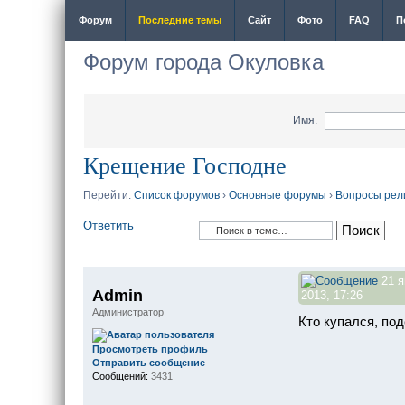
Форум
Последние темы
Сайт
Фото
FAQ
П
Форум города Окуловка
Имя:
Крещение Господне
Перейти:
Список форумов
›
Основные форумы
›
Вопросы рел
Ответить
21 я
Admin
2013, 17:26
Администратор
Кто купался, по
Просмотреть профиль
Отправить сообщение
Сообщений:
3431