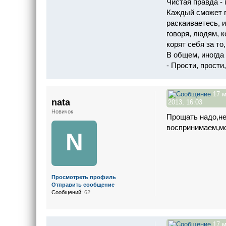
Чистая правда - 
Каждый сможет п
раскаиваетесь, 
говоря, людям, к
корят себя за то
В общем, иногда
- Прости, прости,
17 м
nata
2013, 16:03
Новичок
Прощать надо,не
воспринимаем,мо
N
Просмотреть профиль
Отправить сообщение
Сообщений:
62
17 м