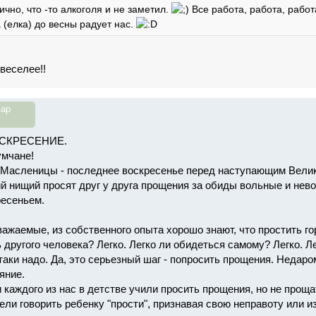
ично, что -то алкоголя и не заметил.
Все работа, работа, работ
а (елка) до весны радует нас.
 веселее!!
ар
СКРЕСЕНИЕ.
мчане!
Масленицы - последнее воскресенье перед наступающим Великим
ий нищий просят друг у друга прощения за обиды вольные и нев
есеньем.
уважаемые, из собственного опыта хорошо знают, что простить г
 другого человека? Легко. Легко ли обидеться самому? Легко. Л
таки надо. Да, это серьезный шаг - попросить прощения. Недар
аяние.
и каждого из нас в детстве учили просить прощения, но не прощ
ели говорить ребенку "прости", признавая свою неправоту или 