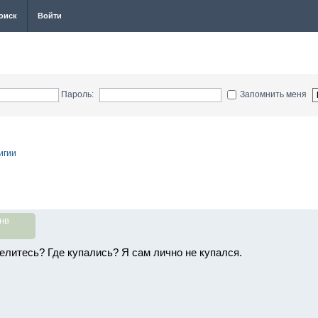
оиск
Войти
Пароль:
Запомнить меня
игии
нв
делитесь? Где купались? Я сам лично не купался.