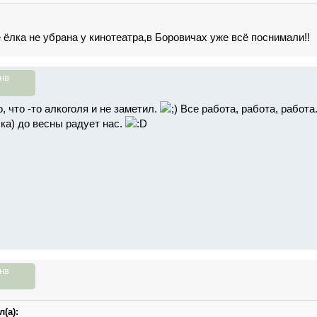
 ёлка не убрана у кинотеатра,в Боровичах уже всё поснимали!!
нв
, что -то алкоголя и не заметил.
Все работа, работа, работа.
лка) до весны радует нас.
нв
(а):