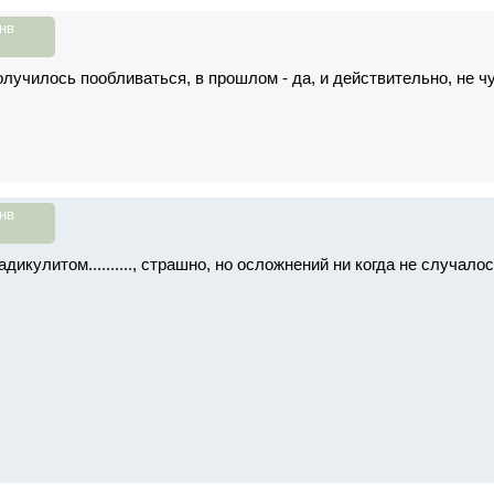
нв
получилось пообливаться, в прошлом - да, и действительно, не 
нв
адикулитом.........., страшно, но осложнений ни когда не случало