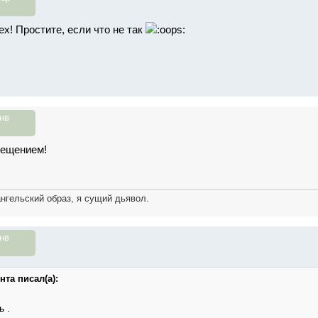
х! Простите, если что не так
нв
рещением!
ангельский образ, я сущий дьявол.
нв
нта писал(а):
ь .