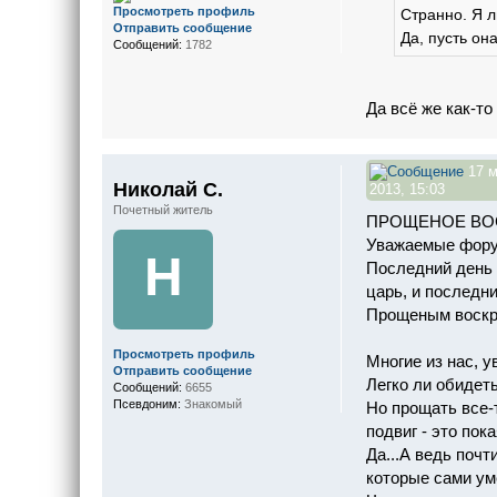
Просмотреть профиль
Странно. Я л
Отправить сообщение
Да, пусть он
Сообщений:
1782
Да всё же как-то
17 м
Николай С.
2013, 15:03
Почетный житель
ПРОЩЕНОЕ ВО
Уважаемые фору
Н
Последний день 
царь, и последн
Прощеным воскр
Просмотреть профиль
Многие из нас, 
Отправить сообщение
Легко ли обидеть
Сообщений:
6655
Псевдоним:
Знакомый
Но прощать все-
подвиг - это пок
Да...А ведь почт
которые сами ум