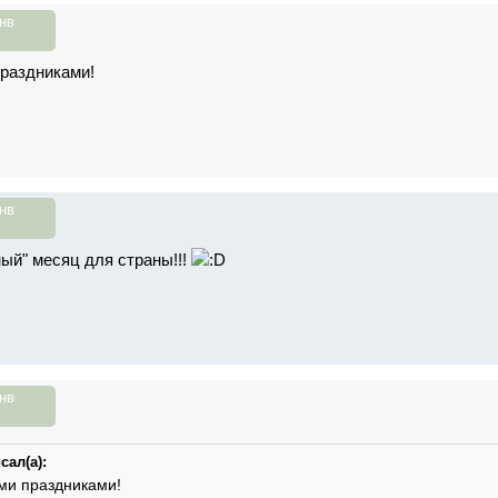
нв
раздниками!
нв
ный" месяц для страны!!!
нв
сал(а):
и праздниками!