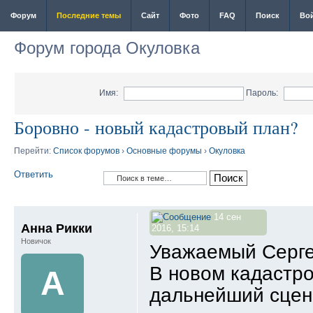
Форум
Последние темы
Сайт
Фото
FAQ
Поиск
Во
Форум города Окуловка
Имя:
Пароль:
Боровно - новый кадастровый план?
Перейти:
Список форумов
›
Основные форумы
›
Окуловка
Ответить
14 сен
Анна Рикки
2016, 15:14
Новичок
Уважаемый Серге
В новом кадастро
А
дальнейший сцен