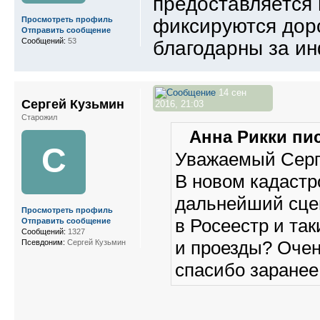
предоставляется 
фиксируются дор
Просмотреть профиль
Отправить сообщение
Сообщений:
53
благодарны за и
14 сен
Сергей Кузьмин
2016, 21:03
Старожил
Анна Рикки пис
С
Уважаемый Серг
В новом кадастр
дальнейший сце
Просмотреть профиль
в Росеестр и та
Отправить сообщение
Сообщений:
1327
и проезды? Оче
Псевдоним:
Сергей Кузьмин
спасибо заранее