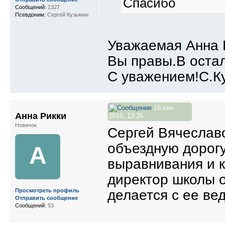
Спасибо
Сообщений:
1327
Псевдоним:
Сергей Кузьмин
Уважаемая Анна 
Вы правы.В остал
С уважением!С.К
16 сен
Анна Рикки
2016, 13:36
Новичок
Сергей Вячеславо
объездную дорогу
А
выравнивания и к
директор школы о
делается с ее в
Просмотреть профиль
Отправить сообщение
Сообщений:
53