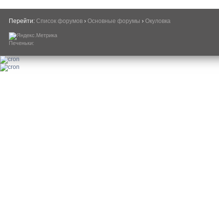
Перейти:
Список форумов
›
Основные форумы
›
Окуловка
Печеньки: