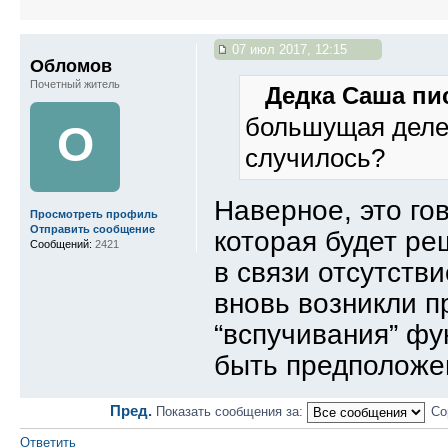
07 июл 2017, 12:15
Обломов
Почетный житель
Дедка Саша пис
большущая деле
О
случилось?
Наверное, это го
Просмотреть профиль
Отправить сообщение
которая будет ре
Сообщений:
2421
в связи отсутств
вновь возникли п
“вспучивания” фу
быть предположе
Пред.
Показать сообщения за:
Со
Ответить