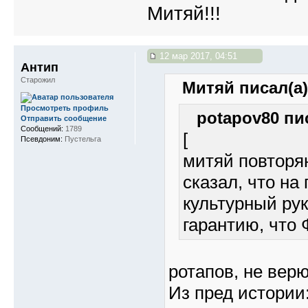
Митяй!!!
12 мар 2017, 04:51
Антип
Старожил
Митяй писал(а)
Просмотреть профиль
potapov80 пис
Отправить сообщение
Сообщений:
1789
[
Псевдоним:
Пустельга
митяй повторяю
сказал, что на
культурный рук
гарантию, что 
ротапов, не вер
Из пред истории