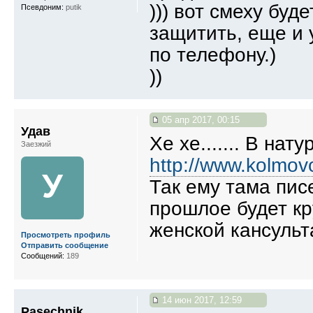
))) вот смеху буд
Псевдоним:
putik
защитить, еще и 
по телефону.)
))
05 апр 2017, 00:15
Удав
Хе хе....... В нату
Заезжий
http://www.kolmov
У
Так ему тама пис
прошлое будет кр
женской кансуль
Просмотреть профиль
Отправить сообщение
Сообщений:
189
14 июн 2017, 12:59
Pasechnik