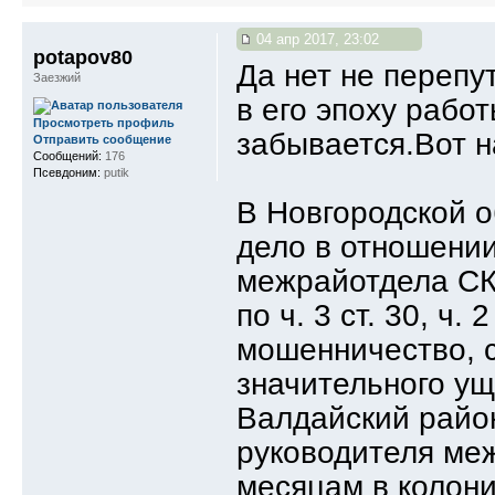
04 апр 2017, 23:02
potapov80
Да нет не перепу
Заезжий
в его эпоху работ
Просмотреть профиль
забывается.Вот н
Отправить сообщение
Сообщений:
176
Псевдоним:
putik
В Новгородской о
дело в отношени
межрайотдела СК
по ч. 3 ст. 30, ч.
мошенничество, 
значительного ущ
Валдайский райо
руководителя меж
месяцам в колони