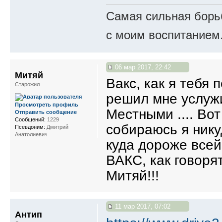
Самая сильная борьб
с моим воспитанием
06 мар 2017, 22:42
Митяй
Вакс, как я тебя 
Старожил
решил мне услужи
Просмотреть профиль
Местными .... Во
Отправить сообщение
Сообщений:
1229
собираюсь я нику
Псевдоним:
Дмитрий
Анатолиевич
куда дороже всей
ВАКС, как говоря
Митяй!!!
11 мар 2017, 07:02
Антип