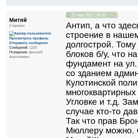
12 мар 2017, 18:03
Митяй
Антип, а что здес
Старожил
строение в наше
Просмотреть профиль
долгострой. Тому
Отправить сообщение
Сообщений:
1229
блоков б/у, что н
Псевдоним:
Дмитрий
Анатолиевич
фундамент на ул
со зданием адми
Кулотинской поли
многоквартирных 
Угловке и т.д. З
случае кто-то да
Так что прав Бро
Мюллеру можно. О