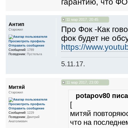
гарантию, что ФО
11 мар 2017, 20:45
Антип
Про Фок -Как гово
Старожил
фок будет не обс
Просмотреть профиль
https://www.yout
Отправить сообщение
Сообщений:
1789
Псевдоним:
Пустельга
5.11.17.
11 мар 2017, 23:00
Митяй
Старожил
potapov80 писа
[
Просмотреть профиль
Отправить сообщение
митяй повторяюсь
Сообщений:
1229
Псевдоним:
Дмитрий
что на последне
Анатолиевич