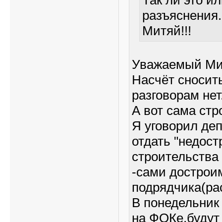
Так ли это и
разъяснения.
Митяй!!!
Уважаемый Ми
Насчёт сносить
разговорам нет
А вот сама стр
Я уговорил де
отдать "недост
строительства
-сами достроим
подрядчика(ра
В понедельник
на ФОКе,будут