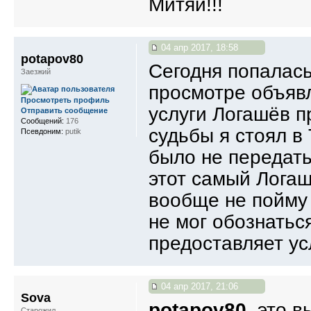
Митяй!!!
04 апр 2017, 18:58
potapov80
Сегодня попалась
Заезжий
просмотре объяв
Просмотреть профиль
услуги Логашёв п
Отправить сообщение
Сообщений:
176
судьбы я стоял в 
Псевдоним:
putik
было не передать
этот самый Логаш
вообще не пойму о
не мог обознаться
предоставляет ус
04 апр 2017, 21:06
Sova
potapov80
, это в
Старожил