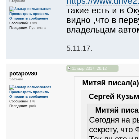
https://www.drive
Старожил
такие есть и в Ок
Просмотреть профиль
видно ,что в пер
Отправить сообщение
Сообщений:
1789
владельцам авто
Псевдоним:
Пустельга
5.11.17.
11 мар 2017, 20:12
potapov80
Заезжий
Митяй писал(а)
Просмотреть профиль
Сергей Кузьм
Отправить сообщение
Сообщений:
176
Псевдоним:
putik
Митяй писал
Сегодня на р
секрету, что 