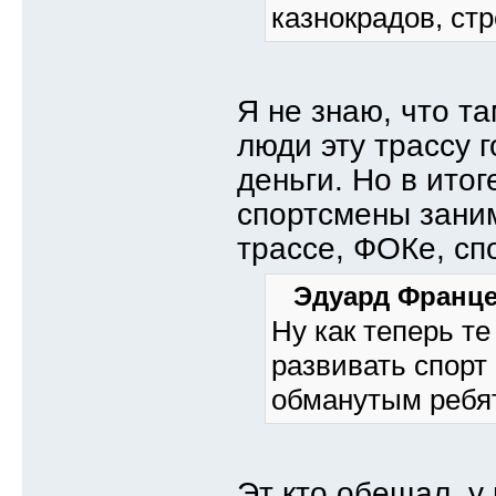
казнокрадов, ст
Я не знаю, что т
люди эту трассу 
деньги. Но в ито
спортсмены зани
трассе, ФОКе, сп
Эдуард Франце
Ну как теперь т
развивать спорт 
обманутым ребя
Эт кто обещал, у