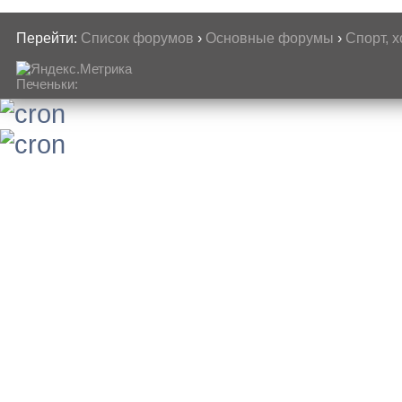
Перейти:
Список форумов
›
Основные форумы
›
Спорт, 
Печеньки: