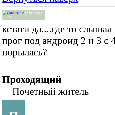
12 мар 2013,
20:23
кстати да....где то слыша
прог под андроид 2 и 3 с 
порылась?
Проходящий
Почетный житель