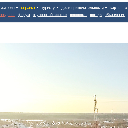
история
справка
туристу
достопримечательности
карты
тр
еведение
форум
окуловский вестник
панорамы
погода
объявления