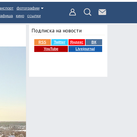
анспорт
фотографии
афиша
кино
ссылки
Подписка на новости
RSS
Twitter
Яндекс
ВК
YouTube
Livejournal