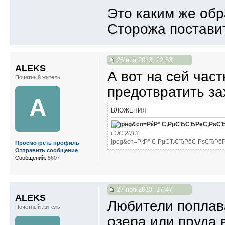
Это каким же обр
Сторожа постав
26 ноя 2013, 22:33
ALEKS
А вот на сей час
Почетный житель
предотвратить за
A
ВЛОЖЕНИЯ
ГЭС 2013
jpeg&cn=РќР° С‚РµСЂСЂРёС‚РѕСЂРёРё Р“
Просмотреть профиль
Отправить сообщение
Сообщений:
5607
27 ноя 2013, 17:47
ALEKS
Любители поплава
Почетный житель
озера или пруда 