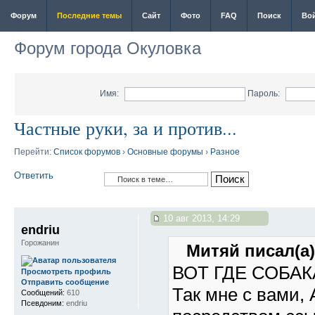
Форум
Последние темы
Сайт
Фото
FAQ
Поиск
Во
Форум города Окуловка
Имя:
Пароль:
Частные руки, за и против...
Перейти:
Список форумов
›
Основные форумы
›
Разное
Ответить
10 авг 2013, 14:29
endriu
Горожанин
Митяй писал(а)
ВОТ ГДЕ СОБАК
Просмотреть профиль
Отправить сообщение
Так мне с вами,
Сообщений:
610
Псевдоним:
endriu