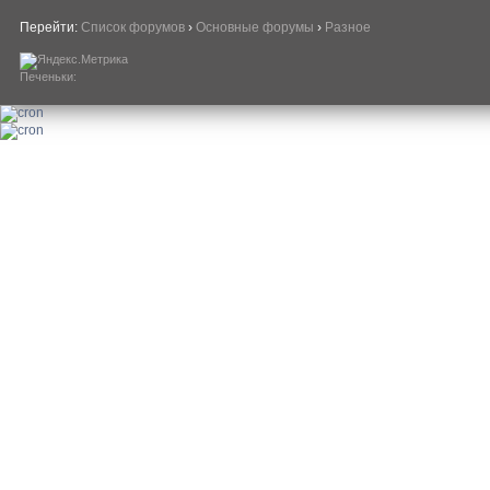
Перейти:
Список форумов
›
Основные форумы
›
Разное
Печеньки: