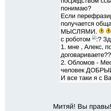
посредством ссы
понимаю?
Если перефразир
получается общ
МЫСЛЯМИ.
с роботом
Зд
1. мне , Алекс, 
договариваете?
2. Обломов - Ме
человек ДОБРЫ
И все таки я с В
Митяй! Вы правы!))