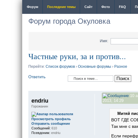
Форум
Последние темы
Сайт
Фото
FAQ
П
Форум города Окуловка
Имя:
Частные руки, за и против...
Перейти:
Список форумов
›
Основные форумы
›
Разное
Ответить
10 а
endriu
2013, 14:29
Горожанин
Митяй пис
Просмотреть профиль
ВОТ ГДЕ СО
Отправить сообщение
Так мне с ва
Сообщений:
610
Псевдоним:
endriu
Если перефр