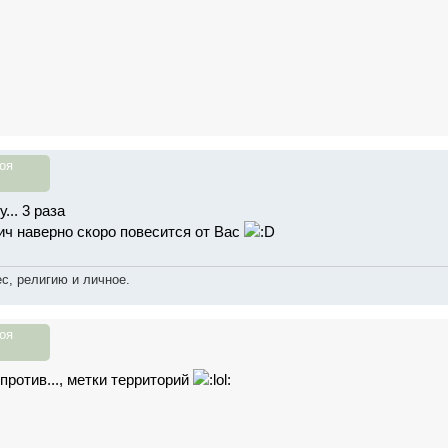
оя
... 3 раза
ч наверно скоро повесится от Вас
с, религию и личное.
оя
 против..., метки территорий