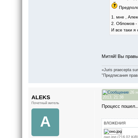
Предполож
1. мне , Але
2. Обломов 
И все таки я
Митяй! Вы правы!)
«Juris praecepta sun
"Предписания прав
26 н
ALEKS
2013, 21:38
Почетный житель
Процесс пошел..
A
ВЛОЖЕНИЯ
оно.jpg (216.02 Ki