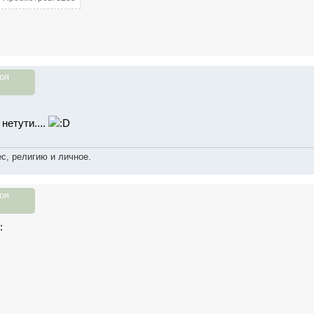
оя
нетути....
с, религию и личное.
оя