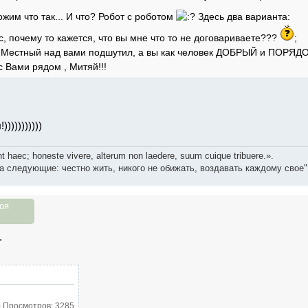
им что так... И что? Робот с роботом
Здесь два варианта:
кс, почему то кажется, что вы мне что то не договариваете???
;
- Местный над вами подшутил, а вы как человек ДОБРЫЙ и ПОРЯД
 с Вами рядом , Митяй!!!
))))))))))
t haec; honeste vivere, alterum non laedere, suum cuique tribuere.».
а следующие: честно жить, никого не обижать, воздавать каждому свое"
оя
.
B) Просмотров: 3285