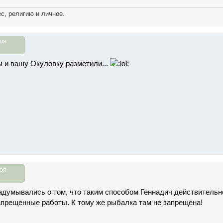
с, религию и личное.
оя
ы и вашу Окуловку разметили...
оя
задумывались о том, что таким способом Геннадич действительн
апрещенные работы. К тому же рыбалка там не запрещена!