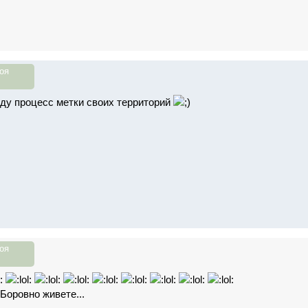
оя
иду процесс метки своих территорий
оя
Боровно живете...