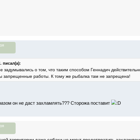
оя
 писал(а):
не задумывались о том, что таким способом Геннадич действительн
ны запрещенные работы. К тому же рыбалка там не запрещена!
разом он не даст захламлять??? Сторожа поставит
оя
тной территории даже собаки не могут предотвратить захламлени