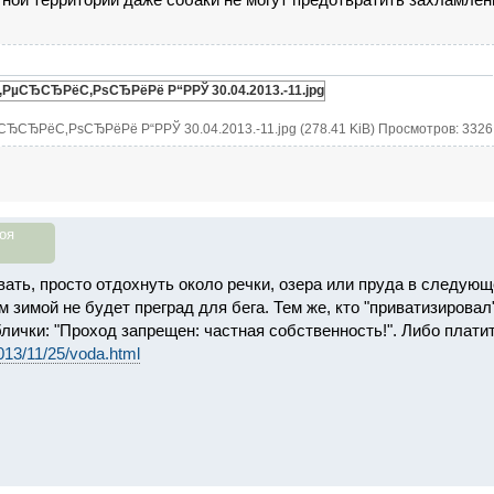
СЂСЂРёС‚РѕСЂРёРё Р“Р­РЎ 30.04.2013.-11.jpg (278.41 KiB) Просмотров: 3326
оя
ать, просто отдохнуть около речки, озера или пруда в следующ
 зимой не будет преград для бега. Тем же, кто "приватизировал"
лички: "Проход запрещен: частная собственность!". Либо плат
2013/11/25/voda.html