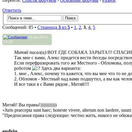
Перейти:
Список форумов
›
Основные форумы
›
Разное
Ответить
Сообщений: 85 •
Страница
3
из
5
•
1
,
2
,
3
,
4
,
5
10 авг 2013,
14:29
Митяй писал(а):
ВОТ ГДЕ СОБАКА ЗАРЫТА!!! СПАСИ
Так мне с вами, Алекс придется вести беседы посредств
Если перефразировать того же Местного - Обломова, 
роботом
Здесь два варианта:
1. мне , Алекс, почему то кажется, что вы мне что то не 
2. Обломов - Местный над вами подшутил, а вы как ч
И все таки я с Вами рядом , Митяй!!!
Митяй! Вы правы!)))))))))))
«Juris praecepta sunt haec; honeste vivere, alterum non laedere, suum 
"Предписания права следующие: честно жить, никого не обижат
endriu