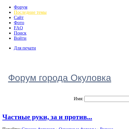
Форум
Последние темы
Сайт
Фото
FAQ
Поиск
Войти
Для печати
Форум города Окуловка
Имя:
Частные руки, за и против...