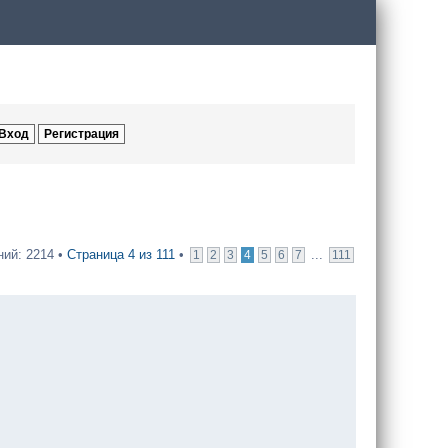
ий: 2214 •
Страница
4
из
111
•
...
1
2
3
4
5
6
7
111