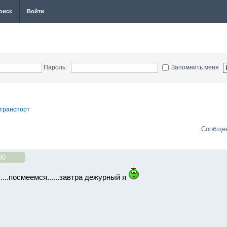
оиск
Войти
Пароль:
Запомнить меня
 транспорт
Сообщен
30
....посмеемся......завтра дежурный я