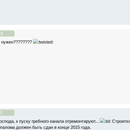
18
ь нужен????????
41
оспода, к пуску гребного канала отремонтируют...
Строител
слалома должен быть сдан в конце 2015 года.