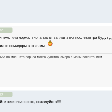
32
утяжелили нормально! а так от заплат этих послезавтра будут д
самые помидоры в эти ямы
ьба во мне - это борьба моего чувства юмора с моим воспитанием.
33
те несколько фото, пожалуйста!!!!