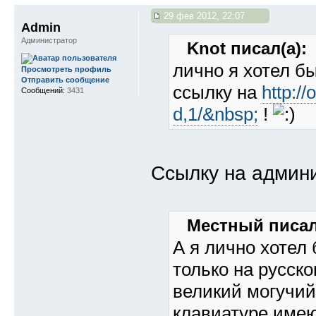
29 фев 2012, 22:07
Admin
Администратор
Knot писал(а):
лично я хотел б
Просмотреть профиль
Отправить сообщение
ссылку на
http:/
Сообщений:
3431
d,1/&nbsp;
!
Ссылку на админ
Местный писал
А я лично хотел
только на русск
великий могучий,
клавиатуре имеют