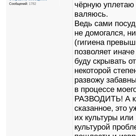
чёрную уплетаю 
Сообщений:
1782
валяюсь.
Ведь сами посуд
не домогался, н
(гигиена превыше
позволяет иначе
буду скрывать от
некоторой степе
развожу забавн
в процессе моег
РАЗВОДИТЬ! А к
сказанное, это у
их культуры или 
культурой пробл