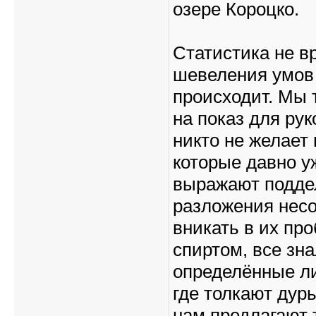
озере Короцко.
Статистика не вр
шевеления умов у
происходит. Мы 
на показ для ру
никто не желает 
которые давно у
выражают подде
разложения несо
вникать в их пр
спиртом, все зна
определённые лиц
где толкают дурь
нам предлагают 