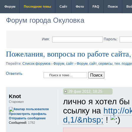
Форум
Последние темы
Сайт
Фото
FAQ
Поиск
Во
Форум города Окуловка
Имя:
Пароль:
Пожелания, вопросы по работе сайта
Перейти:
Список форумов
›
Форум, сайт
›
Форум, сайт, сервисы, тех. подд
Ответить
29 фев 2012, 18:25
Knot
лично я хотел бы
Старожил
ссылку на
http://
Просмотреть профиль
d,1/&nbsp;
!
Отправить сообщение
Сообщений:
1782