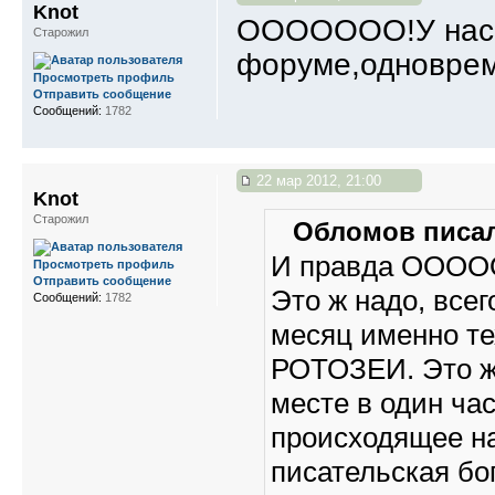
Knot
ООООООО!У нас с
Старожил
форуме,одноврем
Просмотреть профиль
Отправить сообщение
Сообщений:
1782
22 мар 2012, 21:00
Knot
Старожил
Обломов писал
И правда ООО
Просмотреть профиль
Отправить сообщение
Это ж надо, всег
Сообщений:
1782
месяц именно те
РОТОЗЕИ. Это ж 
месте в один час
происходящее на
писательская бог