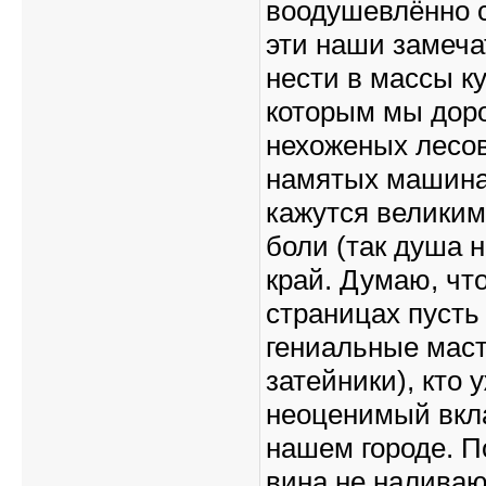
воодушевлённо 
эти наши замеча
нести в массы к
которым мы дор
нехоженых лесов
намятых машина
кажутся велики
боли (так душа 
край. Думаю, что
страницах пусть 
гениальные маст
затейники), кто
неоценимый вкла
нашем городе. П
вина не наливаю