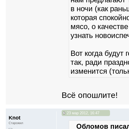
в ночи (как ран
которая спокойн
мясо, о качестве
узнать новоиспе
Вот когда будут 
так, ради праздн
изменится (тольк
Всё опошлите!
23 мар 2012, 16:47
Knot
Старожил
Обломов писал