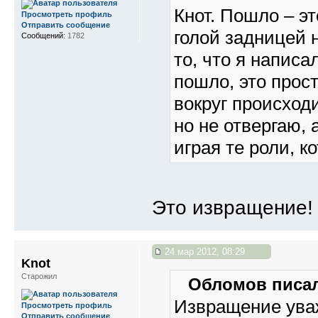
Кнот. Пошло – эт
Просмотреть профиль
Отправить сообщение
голой задницей 
Сообщений:
1782
то, что я напис
пошло, это прос
вокруг происходи
но не отвергаю,
играя те роли, к
Это извращение!
24 мар 2012, 08:29
Knot
Старожил
Обломов писал
Извращение уваж
Просмотреть профиль
Отправить сообщение