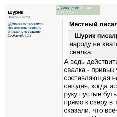
25 июн
Шурик
2013, 23:57
Почетный житель
Местный писал
Просмотреть профиль
Отправить сообщение
Шурик писал(
Сообщений:
2121
народу не хват
свалка.
А ведь действит
свалка - привык
составляющая на
сегодня, когда и
руку пустые бут
прямо к озеру в 
сказали, что всё