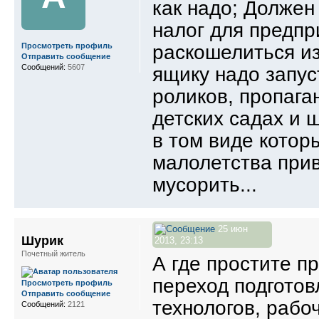
как надо; Должен
налог для предпр
раскошелиться из
Просмотреть профиль
Отправить сообщение
Сообщений:
5607
ящику надо запус
роликов, пропага
детских садах и 
в том виде котор
малолетства прив
мусорить...
25 июн
Шурик
2013, 23:13
Почетный житель
А где простите 
переход подготов
Просмотреть профиль
Отправить сообщение
технологов, рабоч
Сообщений:
2121