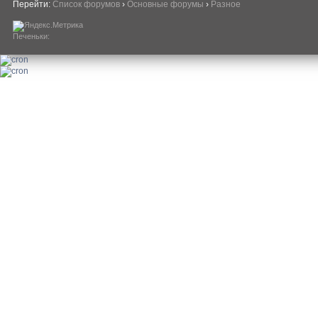
Перейти:
Список форумов
›
Основные форумы
›
Разное
Печеньки: