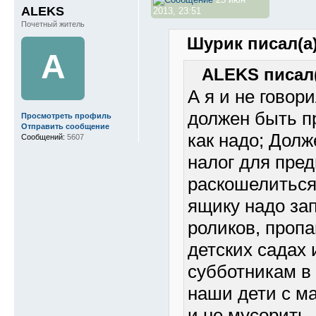
ALEKS
2013, 23:51
Почетный житель
Шурик писал(а)
A
ALEKS писал(
А я и не говор
должен быть п
Просмотреть профиль
Отправить сообщение
как надо; Долж
Сообщений:
5607
налог для пред
раскошелиться 
ящику надо за
роликов, пропа
детских садах 
субботникам в
наши дети с м
и не мусорить..