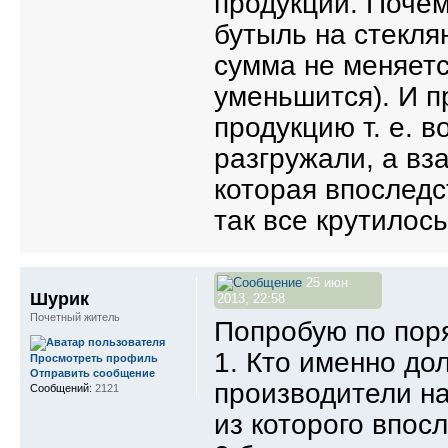
продукции. Поче
бутыль на стекля
сумма не меняетс
уменьшится). И п
продукцию т. е. в
разгружали, а вз
которая впоследс
так все крутилось.
25 июн
Шурик
2013, 22:58
Почетный житель
Попробую по пор
1. Кто именно до
Просмотреть профиль
Отправить сообщение
производители н
Сообщений:
2121
из которого впос