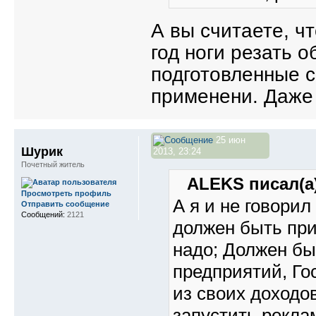
А вы считаете, ч
год ноги резать о
подготовленные с
применени. Даже 
25 июн
Шурик
2013, 23:24
Почетный житель
ALEKS писал(а)
Просмотреть профиль
А я и не говорил
Отправить сообщение
Сообщений:
2121
должен быть при
надо; Должен бы
предприятий, Го
из своих доходо
запустить рекла