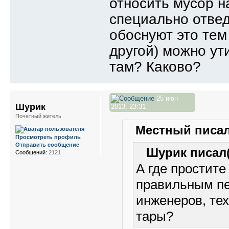
относить мусор на
специально отвед
обоснуют это тем
другой) можно ут
там? Каково?
25 июн
Шурик
2013, 23:31
Почетный житель
Местный писал
Просмотреть профиль
Отправить сообщение
Шурик писал(
Сообщений:
2121
А где простит
правильным пе
инженеров, тех
тары?