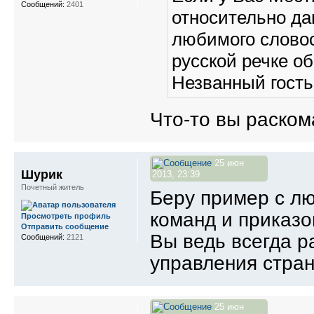
Сообщений:
2401
относительно да
любимого словос
русской речке о
Незванный гость
Что-то вы раско
25 июн
Шурик
2013, 23:39
Почетный житель
Беру пример с л
команд и приказо
Просмотреть профиль
Отправить сообщение
Вы ведь всегда р
Сообщений:
2121
управления стра
25 июн