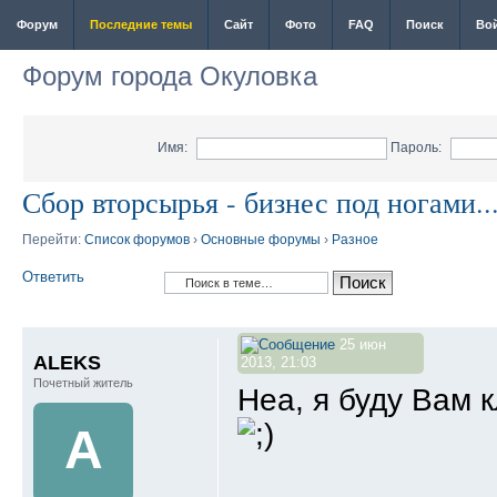
Форум
Последние темы
Сайт
Фото
FAQ
Поиск
Во
Форум города Окуловка
Имя:
Пароль:
Сбор вторсырья - бизнес под ногами..
Перейти:
Список форумов
›
Основные форумы
›
Разное
Ответить
25 июн
ALEKS
2013, 21:03
Почетный житель
Неа, я буду Вам 
A