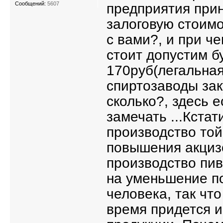
Сообщений:
5607
предприятия прин
залоговую стоим
с вами?, и при че
стоит допустим б
170руб(легальная
спиртозаводы зак
сколько?, здесь е
замечать ...Кстат
производство той
повышения акцизо
производство пив
на уменьшение п
человека, так чт
время придется 