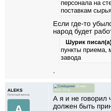
персонала на сте
поставкам сырья 
Если где-то убыл
народ будет рабо
Шурик писал(а)
пункты приема, 
завода
.
25 июн
ALEKS
2013, 23:11
Почетный житель
А я и не говорил 
должен быть при
A