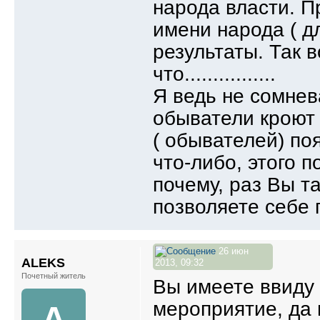
народа власти. 
имени народа ( д
результаты. Так 
что................
Я ведь не сомнев
обыватели кроют ее
( обывателей) по
что-либо, этого п
почему, раз Вы т
позволяете себе 
26 июн
ALEKS
2013, 09:32
Почетный житель
Вы имеете ввиду
мероприятие, да и
A