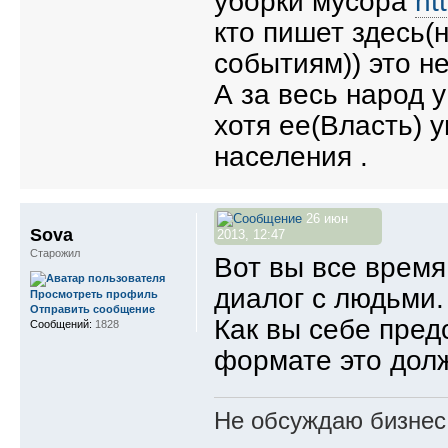
уборки мусора
ht
кто пишет здесь(
событиям)) это не
А за весь народ 
хотя ее(Власть) 
населения .
26 июн
Sova
2013, 12:47
Старожил
Вот вы все время
диалог с людьми.
Просмотреть профиль
Отправить сообщение
Как вы себе пред
Сообщений:
1828
формате это дол
Не обсуждаю бизнес,