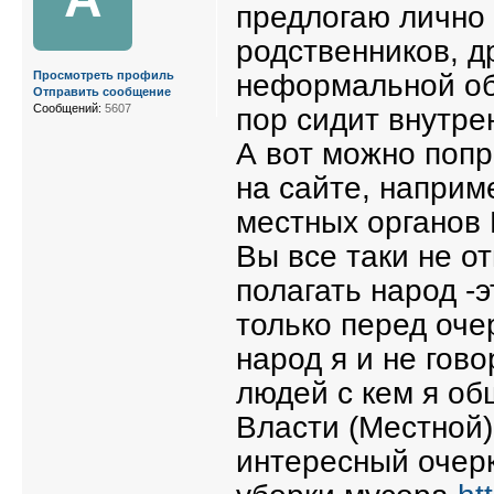
предлогаю лично 
родственников, д
неформальной обс
Просмотреть профиль
Отправить сообщение
Сообщений:
5607
пор сидит внутрен
А вот можно попр
на сайте, наприм
местных органов 
Вы все таки не от
полагать народ -
только перед оче
народ я и не гов
людей с кем я об
Власти (Местной)
интересный очерк