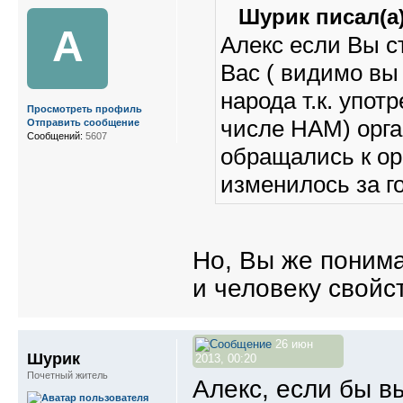
Шурик писал(а)
A
Алекс если Вы с
Вас ( видимо вы 
народа т.к. упо
Просмотреть профиль
числе НАМ) орга
Отправить сообщение
Сообщений:
5607
обращались к ор
изменилось за г
Но, Вы же понима
и человеку свойс
26 июн
Шурик
2013, 00:20
Почетный житель
Алекс, если бы в