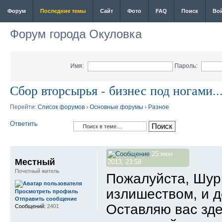
Форум
Последние темы
Сайт
Фото
FAQ
Поиск
Во
Форум города Окуловка
Имя:
Пароль:
Сбор вторсырья - бизнес под ногами..
Перейти:
Список форумов
›
Основные форумы
›
Разное
Ответить
25 июн
Местный
2013, 23:58
Почетный житель
Пожалуйста, Шури
излишеством, и д
Просмотреть профиль
Отправить сообщение
Оставляю вас зде
Сообщений:
2401