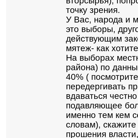
вторсырья), попр
точку зрения.
У Вас, народа и 
это выборы, друго
действующим зако
мятеж- как хотите
На выборах местн
района) по данн
40% ( посмотрит
передергивать пр
вдаваться честно
подавляющее бол
именно тем кем с
словам), скажите
прошения власти,