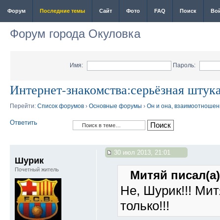
Форум
Последние темы
Сайт
Фото
FAQ
Поиск
Во
Форум города Окуловка
Имя:
Пароль:
Интернет-знакомства:серьёзная штука
Перейти:
Список форумов
›
Основные форумы
›
Он и она, взаимоотношен
Ответить
30 июл 2013, 21:01
Шурик
Почетный житель
Митяй писал(а)
Не, Шурик!!! Мит
только!!!