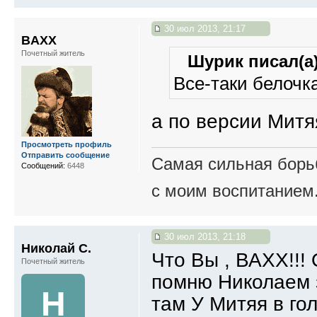
30 июл 2013, 21:17
BAXX
Почетный житель
Шурик писал(а)
Все-таки белочк
а по версии Митяя
Просмотреть профиль
Отправить сообщение
Самая сильная борьб
Сообщений:
6448
с моим воспитанием
30 июл 2013, 21:18
Николай С.
Что Вы , ВАХХ!!! 
Почетный житель
помню Николаем зо
Н
там У Митяя в го