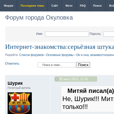
Форум
Последние темы
Сайт
Фото
FAQ
Поиск
Во
Форум города Окуловка
Имя:
Пароль:
Интернет-знакомства:серьёзная штука
Перейти:
Список форумов
›
Основные форумы
›
Он и она, взаимоотношен
Ответить
30 июл 2013, 21:01
Шурик
Почетный житель
Митяй писал(а)
Не, Шурик!!! Мит
только!!!