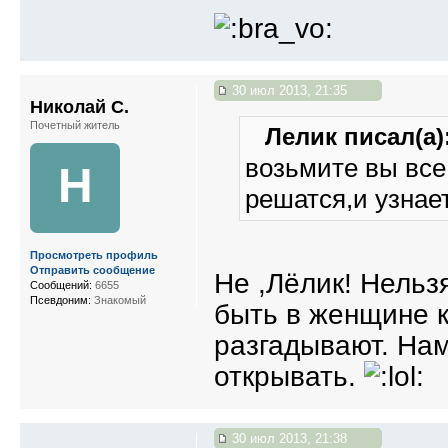
30 июл 2013, 21:35
Николай С.
Почетный житель
Лелик писал(а)
возьмите вы все
Н
решатся,и узнает
Просмотреть профиль
Отправить сообщение
Не ,Лёлик! Нельз
Сообщений:
6655
Псевдоним:
Знакомый
быть в женщине ка
разгадывают. Нам
открывать.
30 июл 2013, 21:38