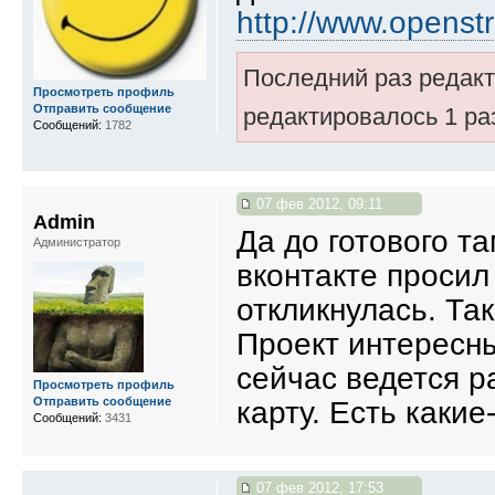
http://www.openst
Последний раз редак
Просмотреть профиль
Отправить сообщение
редактировалось 1 ра
Сообщений:
1782
07 фев 2012, 09:11
Admin
Да до готового та
Администратор
вконтакте просил
откликнулась. Та
Проект интересны
сейчас ведется р
Просмотреть профиль
Отправить сообщение
карту. Есть каки
Сообщений:
3431
07 фев 2012, 17:53