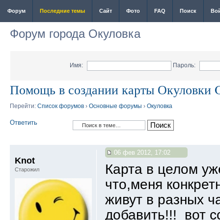
Форум
Последние темы
Сайт
Фото
FAQ
Поиск
Во
Форум города Окуловка
Имя:
Пароль:
Помощь в создании карты Окуловки 
Перейти:
Список форумов
›
Основные форумы
›
Окуловка
Ответить
06 фев 2012, 17:02
Knot
Карта в целом уж
Старожил
что,меня конкрет
живут в разных ча
добавить!!! вот с