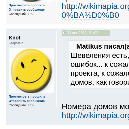
http://wikimapia.o
Просмотреть профиль
Отправить сообщение
0%BA%D0%B0
Сообщений:
1782
30 окт 2012, 21:03
Knot
Старожил
Matikus писал(а
Шевеления есть,
ошибок... к сож
проекта, к сожа
домов, как говор
Просмотреть профиль
Отправить сообщение
Номера домов мо
Сообщений:
1782
http://wikimapia.