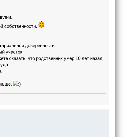
милии.
ей собственности.
отариальной доверенности.
ый участок.
ете сказать, что родственник умер 10 лет назад
уда...
а.
еньше.