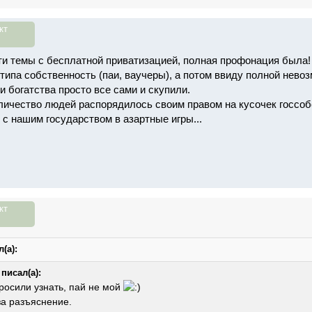
кт
ти темы с бесплатной приватизацией, полная профонация была!
типа собственность (паи, ваучеры), а потом ввиду полной невоз
и богатства просто все сами и скупили.
личество людей распорядилось своим правом на кусочек госсобс
 с нашим государством в азартные игры...
кт
(а):
писал(а):
росили узнать, пай не мой
за разъяснение.