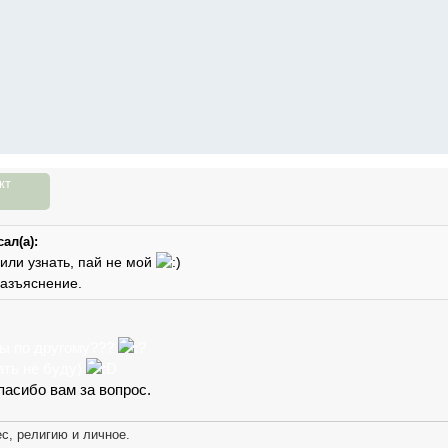
кт
ал(а):
или узнать, пай не мой
разъяснение.
ы по другому???
ать не буду)
пасибо вам за вопрос.
с, религию и личное.