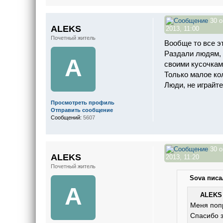
30 о
ALEKS
2013, 11:00
Почетный житель
Вообще то все э
Раздали людям, 
A
своими кусочкам
Только малое ко
Люди, не играйте
Просмотреть профиль
Отправить сообщение
Сообщений:
5607
30 о
ALEKS
2013, 11:20
Почетный житель
Sova писал
A
ALEKS 
Меня поп
Спасибо 