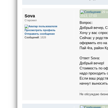
29 о
Sova
2013, 17:03
Старожил
Вопрос:
Добрый вечер, С
Просмотреть профиль
Хочу у вас спрос
Отправить сообщение
Сейчас у родств
Сообщений:
1828
оформить его на
Пай 4га, район К
Ответ Sova:
Добрый вечер!
Стоимость по оф
надо проходить 
Если ваш родств
начнут выносить
Не обсуждаю бизне
29 о