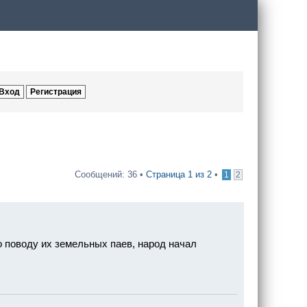
Сообщений: 36 •
Страница
1
из
2
•
1
2
о поводу их земельных паев, народ начал