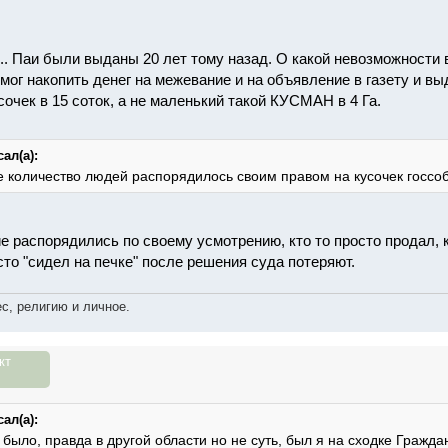
.... Паи были выданы 20 лет тому назад. О какой невозможности
мог накопить денег на межевание и на объявление в газету и вы
усочек в 15 соток, а не маленький такой КУСМАН в 4 Га.
ал(а):
 количество людей распорядилось своим правом на кусочек госсобс
е распорядились по своему усмотрению, кто то просто продал, к
осто "сидел на печке" после решения суда потеряют.
с, религию и личное.
кт
ал(а):
 было, правда в другой области но не суть, был я на сходке Гражда