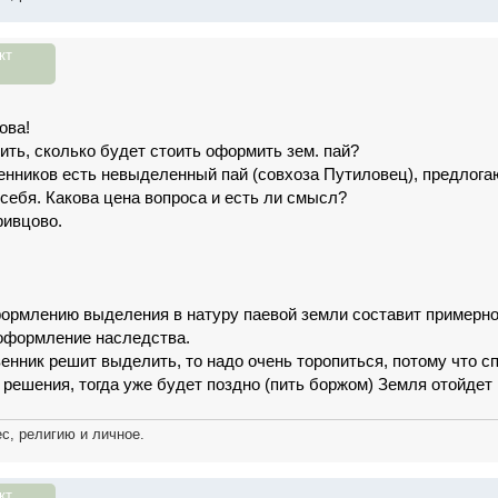
кт
ова!
ить, сколько будет стоить оформить зем. пай?
енников есть невыделенный пай (совхоза Путиловец), предлогаю
 себя. Какова цена вопроса и есть ли смысл?
ривцово.
ормлению выделения в натуру паевой земли составит примерно 3
оформление наследства.
енник решит выделить, то надо очень торопиться, потому что с
 решения, тогда уже будет поздно (пить боржом) Земля отойдет 
с, религию и личное.
кт