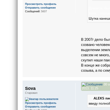
Просмотреть профиль
Отправить сообщение
Думаете, бы
Сообщений:
5607
Хотя... (про
Шутка канешн
В 2007г дело был
созвано человек
выделении земли
совсем не много
скупил наши паи
В конце же собра
созыва, а по се
30 о
Sova
2013, 11:25
Старожил
ALEKS пис
Просмотреть профиль
ввиду полной
Отправить сообщение