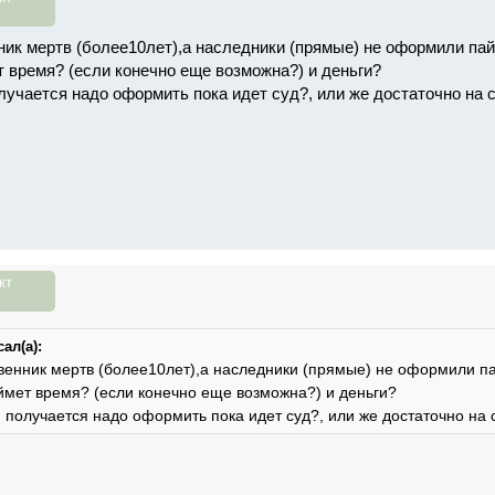
ник мертв (более10лет),а наследники (прямые) не оформили пай
т время? (если конечно еще возможна?) и деньги?
олучается надо оформить пока идет суд?, или же достаточно на 
кт
ал(а):
венник мертв (более10лет),а наследники (прямые) не оформили па
ймет время? (если конечно еще возможна?) и деньги?
, получается надо оформить пока идет суд?, или же достаточно на 