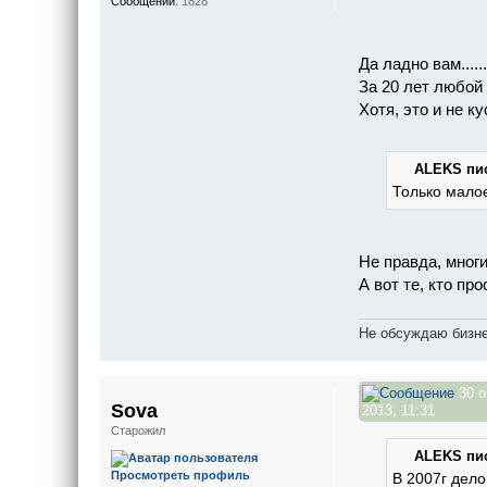
Сообщений:
1828
Да ладно вам....
За 20 лет любой 
Хотя, это и не к
ALEKS пис
Только малое
Не правда, многи
А вот те, кто пр
Не обсуждаю бизне
30 о
Sova
2013, 11:31
Старожил
ALEKS пис
Просмотреть профиль
В 2007г дело