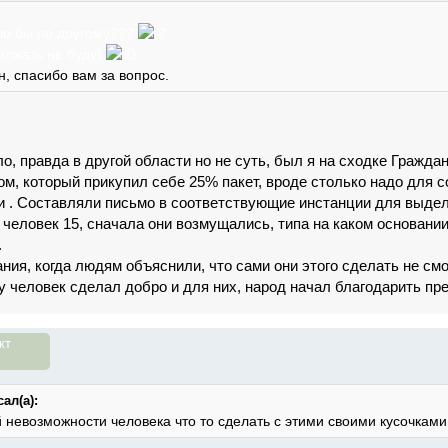
ло бы по другому???
должать не буду)
, спасибо вам за вопрос.
о, правда в другой области но не суть, был я на сходке Граждан
ом, который прикупил себе 25% пакет, вроде столько надо для с
 . Составляли письмо в соответствующие инстанции для выдела
, человек 15, сначала они возмущались, типа на каком основани
.
ния, когда людям объяснили, что сами они этого сделать не смо
му человек сделал добро и для них, народ начал благодарить пр
кт
ал(а):
 невозможности человека что то сделать с этими своими кусочками