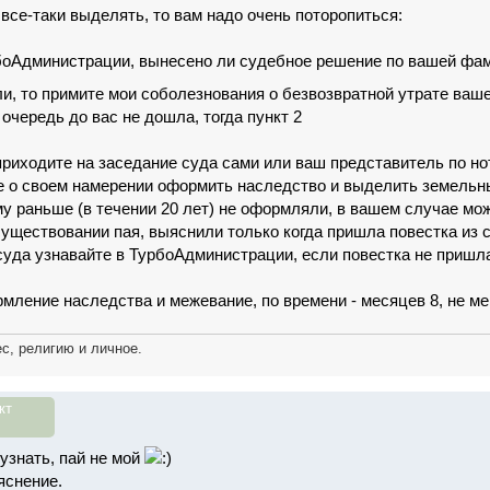
все-таки выделять, то вам надо очень поторопиться:
рбоАдминистрации, вынесено ли судебное решение по вашей фа
и, то примите мои соболезнования о безвозвратной утрате ваш
очередь до вас не дошла, тогда пункт 2
приходите на заседание суда сами или ваш представитель по н
е о своем намерении оформить наследство и выделить земельн
му раньше (в течении 20 лет) не оформляли, в вашем случае мож
существовании пая, выяснили только когда пришла повестка из с
суда узнавайте в ТурбоАдминистрации, если повестка не пришл
рмление наследства и межевание, по времени - месяцев 8, не м
с, религию и личное.
кт
узнать, пай не мой
яснение.