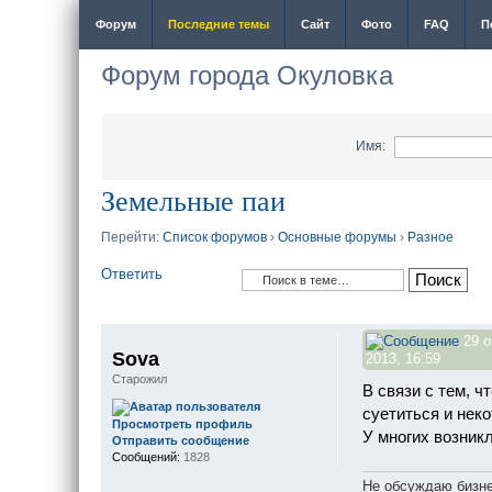
Форум
Последние темы
Сайт
Фото
FAQ
П
Форум города Окуловка
Имя:
Земельные паи
Перейти:
Список форумов
›
Основные форумы
›
Разное
Ответить
29 о
Sova
2013, 16:59
Старожил
В связи с тем, 
суетиться и нек
Просмотреть профиль
У многих возник
Отправить сообщение
Сообщений:
1828
Не обсуждаю бизне