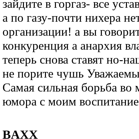
зайдите в горгаз- все уст
а по газу-почти нихера не
организации! а вы говорит
конкуренция а анархия вл
теперь снова ставят но-на
не порите чушь Уважаемы
Самая сильная борьба во м
юмора с моим воспитание
BAXX