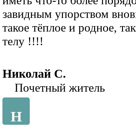
иметь что-то более порядо
завидным упорством внов
такое тёплое и родное, та
телу !!!!
Николай С.
Почетный житель
Н