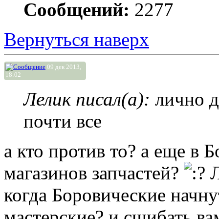
Сообщений:
2277
Вернуться наверх
09 дек 2013,
18:02
Лелик писал(а):
лично д
почти все
а кто против то? а еще в 
магазинов запчастей?
Л
когда Боровические начну
мастерские? и сшибать вам