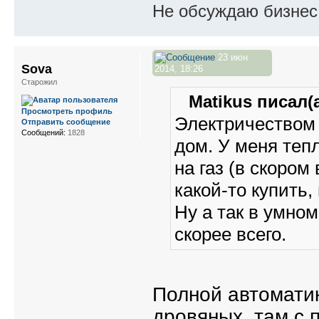
Не обсуждаю бизнес,
23 июн
Sova
2014, 18:26
Старожил
Matikus писал(а
Просмотреть профиль
Электричеством 
Отправить сообщение
Сообщений:
1828
дом. У меня теп
на газ (в скором
какой-то купить
Ну а так в умно
скорее всего.
Полной автоматик
дровяных, там с п