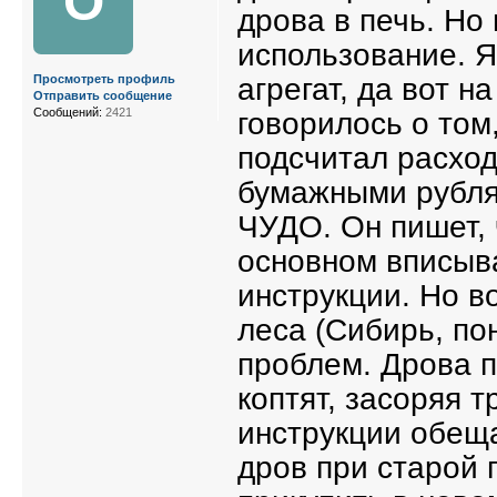
О
дрова в печь. Но
использование. Я
агрегат, да вот н
Просмотреть профиль
Отправить сообщение
Сообщений:
2421
говорилось о том
подсчитал расход
бумажными рублям
ЧУДО. Он пишет, 
основном вписыв
инструкции. Но в
леса (Сибирь, пон
проблем. Дрова п
коптят, засоряя т
инструкции обеща
дров при старой 