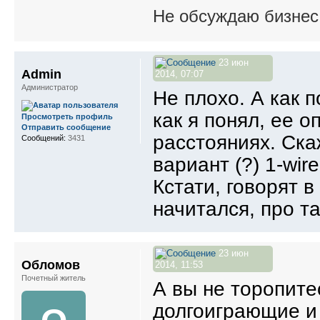
Не обсуждаю бизнес,
23 июн
Admin
2014, 07:07
Администратор
Не плохо. А как 
как я понял, ее 
Просмотреть профиль
Отправить сообщение
расстояниях. Ска
Сообщений:
3431
вариант (?) 1-wir
Кстати, говорят 
начитался, про та
23 июн
Обломов
2014, 11:53
Почетный житель
А вы не торопитес
долгоиграющие и