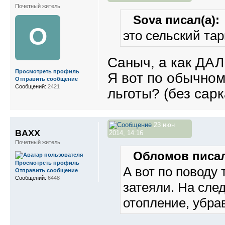
Почетный житель
Sova писал(а):
О
это сельский та
Саныч, а как ДА
Просмотреть профиль
Я вот по обычном
Отправить сообщение
Сообщений:
2421
льготы? (без сар
23 июн
BAXX
2014, 14:16
Почетный житель
Обломов писал
Просмотреть профиль
А вот по поводу 
Отправить сообщение
Сообщений:
6448
затеяли. На сле
отопление, убра