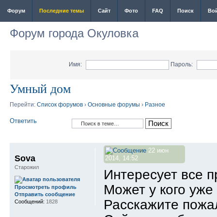
Форум
Последние темы
Сайт
Фото
FAQ
Поиск
Во
Форум города Окуловка
Имя:
Пароль:
Умный дом
Перейти:
Список форумов
›
Основные форумы
›
Разное
Ответить
22 июн
Sova
2014, 14:52
Старожил
Интересует все п
Может у кого уже
Просмотреть профиль
Отправить сообщение
Расскажите пожа
Сообщений:
1828