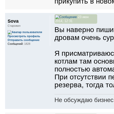
прикупить в ново
23 июн
Sova
2014, 12:31
Старожил
Вы наверно пишит
дровам очень су
Просмотреть профиль
Отправить сообщение
Сообщений:
1828
Я присматриваюс
котлам там основ
полностью автома
При отсутствии п
резерва, тогда т
Не обсуждаю бизнес,