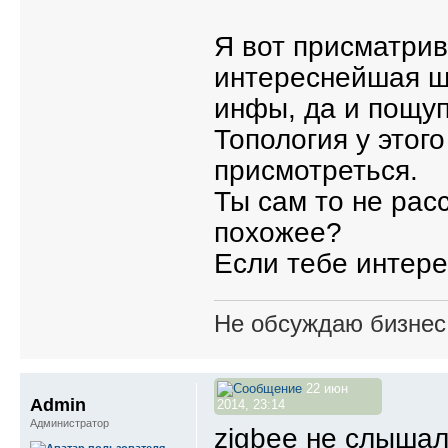
Я вот присматри
интереснейшая ш
инфы, да и пощуп
Топология у этог
присмотреться.
Ты сам то не рас
похожее?
Если тебе интер
Не обсуждаю бизнес,
22 июн
Admin
2014, 23:14
Администратор
zigbee не слышал