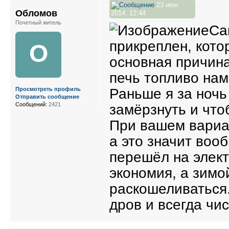
23 июн
Обломов
2014, 12:44
Почетный житель
Са
прикреплен, кото
О
основная причина
печь топливо нам
Раньше я за ночь
Просмотреть профиль
Отправить сообщение
Сообщений:
2421
замёрзнуть и что
При вашем вариан
а это значит воо
перешёл на элект
экономия, а зимо
раскошеливаться.
дров и всегда чис