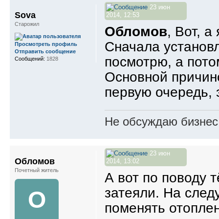
23 июн
Sova
2014, 12:53
Старожил
Обломов
, Вот, а
Сначала установл
Просмотреть профиль
Отправить сообщение
посмотрю, а потом
Сообщений:
1828
Основной причино
первую очередь, 
Не обсуждаю бизнес,
23 июн
Обломов
2014, 13:02
Почетный житель
А вот по поводу 
затеяли. На сле
О
поменять отоплен