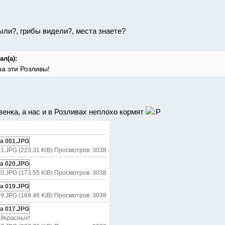
были?, грибы видели?, места знаете?
ал(а):
а эти Розливы!
венка, а нас и в Розливах неплохо кормят
1.JPG (223.31 KiB) Просмотров: 3038
0.JPG (173.55 KiB) Просмотров: 3038
9.JPG (169.46 KiB) Просмотров: 3038
18красных!