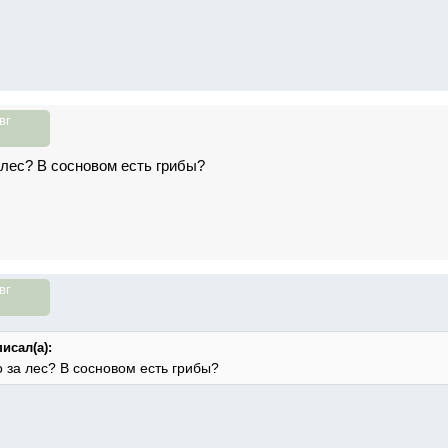
вг
 лес? В сосновом есть грибы?
вг
исал(а):
о за лес? В сосновом есть грибы?