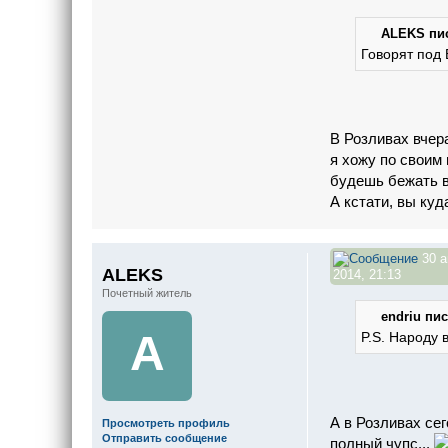
ALEKS пис
Говорят под
В Розливах вчера
я хожу по своим 
будешь бежать в
А кстати, вы куд
30 а
ALEKS
2014, 21:13
Почетный житель
endriu пис
A
P.S. Народу 
А в Розливах се
Просмотреть профиль
Отправить сообщение
полный чупс...