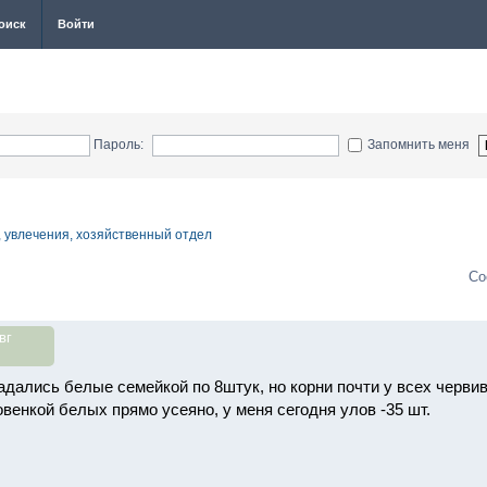
оиск
Войти
Пароль:
Запомнить меня
, увлечения, хозяйственный отдел
Со
вг
адались белые семейкой по 8штук, но корни почти у всех черв
венкой белых прямо усеяно, у меня сегодня улов -35 шт.