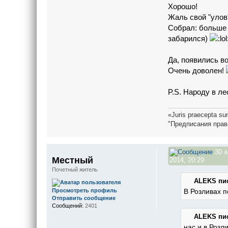
Хорошо!
Жаль свой "улов"
Собрал: больше 
забарился)
Да, появились во
Очень доволен!
P.S. Народу в ле
«Juris praecepta sun
"Предписания прав
30 а
Местный
2014, 20:29
Почетный житель
ALEKS пис
Просмотреть профиль
В Розливах п
Отправить сообщение
Сообщений:
2401
ALEKS пис
нас и в Розл