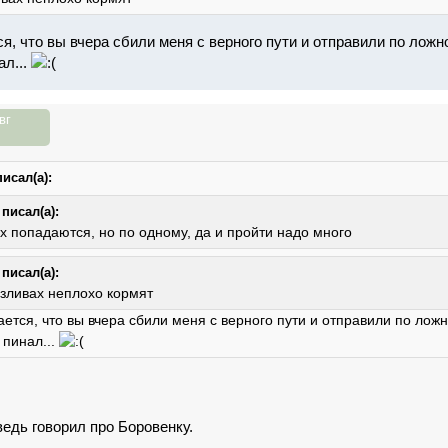
я, что вы вчера сбили меня с верного пути и отправили по ложно
ал...
вг
исал(а):
писал(а):
х попадаются, но по одному, да и пройти надо много
писал(а):
озливах неплохо кормят
ается, что вы вчера сбили меня с верного пути и отправили по ложно
 пинал...
ведь говорил про Боровенку.