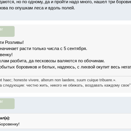
аются, но по одному, да и пройти надо много, нашел три боровик
нова по опушкам леса и вдоль полей.
вг
ти Розливы!
начинает расти только числа с 5 сентября.
венку!
 хлам разбита, да песковозы валяются по обочинам.
обытых боровиков и белых, надеюсь, с лихвой окупит весь негат
t haec; honeste vivere, alterum non laedere, suum cuique tribuere.».
а следующие: честно жить, никого не обижать, воздавать каждому свое"
вг
ал(а):
Боровенку!