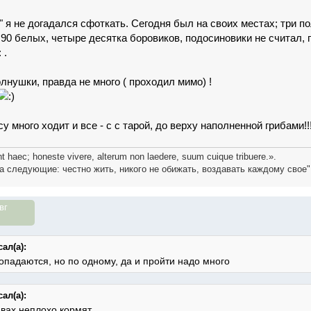
 я не догадался сфоткать. Сегодня был на своих местах; три п
90 белых, четыре десятка боровиков, подосиновики не считал, 
.
лнушки, правда не много ( проходил мимо) !
су много ходит и все - c с тарой, до верху наполненной грибами!!
t haec; honeste vivere, alterum non laedere, suum cuique tribuere.».
а следующие: честно жить, никого не обижать, воздавать каждому свое"
вг
ал(а):
опадаются, но по одному, да и пройти надо много
ал(а):
ивах неплохо кормят