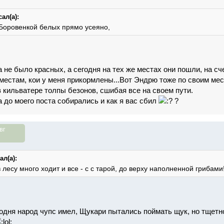
ал(а):
 Боровенкой белых прямо усеяно,
 не было красных, а сегодня на тех же местах они пошли, на сч
местам, кои у меня прикормлены...Вот Эндрю тоже по своим мес
 кильватере толпы безонов, сшибая все на своем пути.
а до моего поста собирались и как я вас сбил
?
вг
ал(а):
в лесу много ходит и все - c с тарой, до верху наполненной грибами!
годня народ чупс имел, Щукари пытались поймать щук, но тщетн