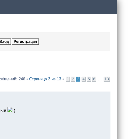
общений: 246 •
Страница
3
из
13
•
...
1
2
3
4
5
6
13
ивые