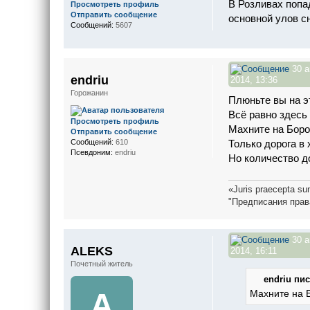
В Розливах попад
Просмотреть профиль
Отправить сообщение
основной улов с
Сообщений:
5607
30 а
endriu
2014, 13:36
Горожанин
Плюньте вы на э
Всё равно здесь 
Просмотреть профиль
Махните на Боро
Отправить сообщение
Только дорога в
Сообщений:
610
Псевдоним:
endriu
Но количество д
«Juris praecepta sun
"Предписания прав
30 а
ALEKS
2014, 16:11
Почетный житель
endriu пис
A
Махните на 