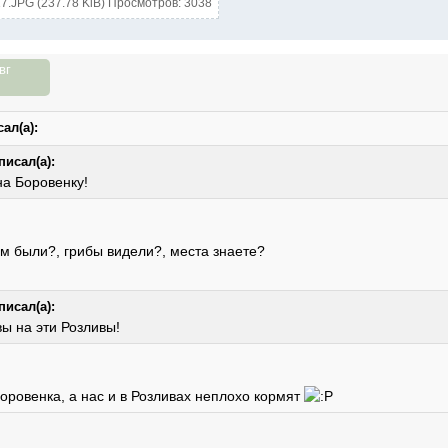
7.JPG (237.78 KiB) Просмотров: 3038
вг
ал(а):
писал(а):
а Боровенку!
ам были?, грибы видели?, места знаете?
писал(а):
ы на эти Розливы!
оровенка, а нас и в Розливах неплохо кормят