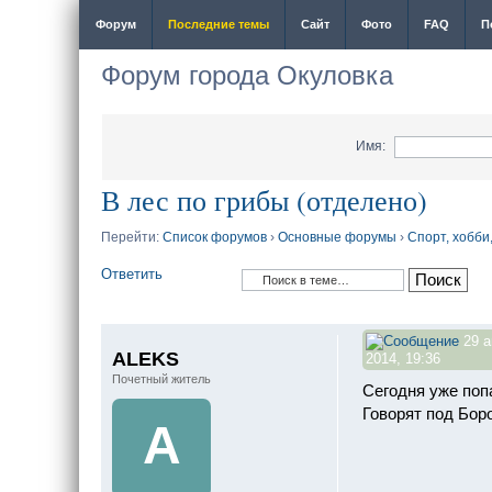
Форум
Последние темы
Сайт
Фото
FAQ
П
Форум города Окуловка
Имя:
В лес по грибы (отделено)
Перейти:
Список форумов
›
Основные форумы
›
Спорт, хобби
Ответить
29 а
ALEKS
2014, 19:36
Почетный житель
Сегодня уже поп
Говорят под Боро
A