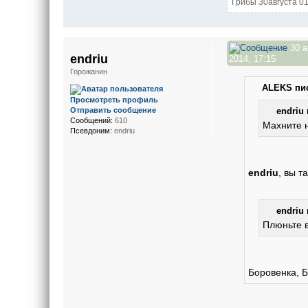
Грибы 30августа 01
30 а
endriu
2014, 17:15
Горожанин
ALEKS пис
Просмотреть профиль
Отправить сообщение
endriu 
Сообщений:
610
Махните н
Псевдоним:
endriu
endriu
, вы т
endriu 
Плюньте в
Боровенка, Б