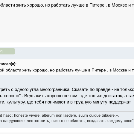
области жить хорошо, но работать лучше в Питере , в Москве и 
34
писал(а):
ой области жить хорошо, но работать лучше в Питере , в Москве и 
реть с одного угла многогранника. Сказать по правде - не тольк
ь хорошо" . Ведь жить хорошо не там , где только достаток, а та
и, культуру, где тебя понимают и в трудную минуту поддержат.
t haec; honeste vivere, alterum non laedere, suum cuique tribuere.».
а следующие: честно жить, никого не обижать, воздавать каждому свое"