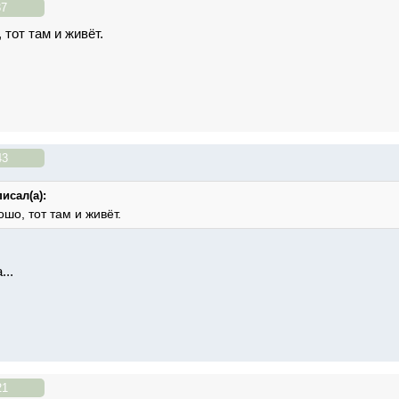
37
 тот там и живёт.
43
исал(а):
ошо, тот там и живёт.
...
21