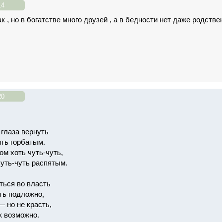
14
к , но в богатстве много друзей , а в бедности нет даже родстве
20
 глаза вернуть
ть горбатым.
ом хоть чуть-чуть,
чуть-чуть распятым.
ться во власть
ать подложно,
— но не красть,
к возможно.