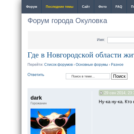
Форум
Последние темы
Сайт
Фото
FAQ
П
Форум города Окуловка
Имя:
Где в Новгородской области ж
Перейти:
Список форумов
›
Основные форумы
›
Разное
Ответить
29 сен 2014, 23:
dark
Ну-ка ну-ка. Кто
Горожанин