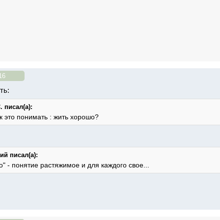
16
ть:
 писал(а):
к это понимать : жить хорошо?
й писал(а):
" - понятие растяжимое и для каждого свое...