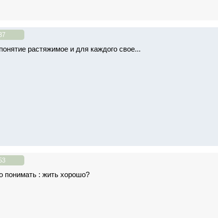
37
понятие растяжимое и для каждого свое...
53
о понимать : жить хорошо?