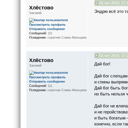
01 окт 2014, 17:
Хлёстово
Эндрю всё это та
Заезжий
Просмотреть профиль
Отправить сообщение
Сообщений:
111
Псевдоним:
соратник Славы Мальцева
01 окт 2014, 17:
Хлёстово
Дай бог!
Заезжий
Дай бог слепцам
Просмотреть профиль
и спины выпрями
Отправить сообщение
Сообщений:
111
Дай бог быть бог
Псевдоним:
соратник Славы Мальцева
но быть нельзя 
Дай бог не вляпа
и не геройствов
и быть богатым 
конечно, если та