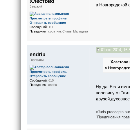
Хлёстово
в Новгородской 
Заезжий
Просмотреть профиль
Отправить сообщение
Сообщений:
111
Псевдоним:
соратник Славы Мальцева
01 окт 2014, 16:
endriu
Горожанин
Хлёстово 
в Новгородск
Просмотреть профиль
Отправить сообщение
Сообщений:
610
Псевдоним:
endriu
Ну да! Если смот
половину от "жит
друзей,духовност
«Juris praecepta sun
"Предписания прав