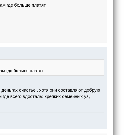
там где больше платят
там где больше платят
о деньгах счастье , хотя они составляют добрую
м где всего вдосталь: крепких семейных уз,