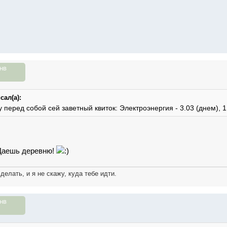
нв
сал(а):
у перед собой сей заветный квиток: Электроэнергия - 3.03 (днем), 1
 Даешь деревню!
 делать, и я не скажу, куда тебе идти.
нв