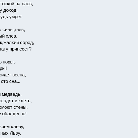
тоской на хлев,
у доход,
удь умрет.
 силы,гнев,
ый хлев,
к,жалкий сброд,
лату принесет?
о поры,-
ры!
ридет весна,
ото сна...
и медведь,
садят в клеть,
омоют стены,
е обалденно!
воем хлеву,
ных Льву,