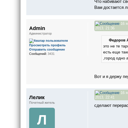
Что набивают св
Вам достается л
16 я
Admin
2013, 21:36
Администратор
Федоров А
Просмотреть профиль
это не те та
Отправить сообщение
есть еще так
Сообщений:
3431
,город одно 
Вот и я держу пе
16 я
Лелик
2013, 22:41
Почетный житель
сделают перерас
Л