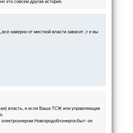
но это совсем другая история.
,все наверно от местной власти зависит ,т е вы
ская) власть, и если Ваша ТСЖ или управляющая
о.
к электроэнергии Новгородоблэнергосбыт- он