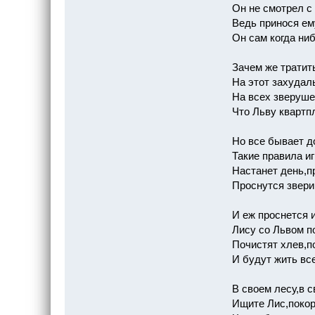
Он не смотрел с 
Ведь принося ем
Он сам когда ниб
Зачем же тратить
На этот захудал
На всех зверуше
Что Льву квартп
Но все бывает д
Такие правила иг
Настанет день,п
Проснутся звери 
И еж проснется 
Лису со Львом по
Почистят хлев,п
И будут жить вс
В своем лесу,в с
Ищите Лис,покор