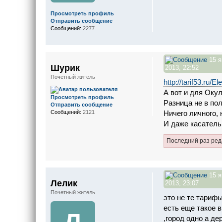
Просмотреть профиль
Отправить сообщение
Сообщений:
2277
15 я
Шурик
2013, 22:52
Почетный житель
http://tarif53.ru/E
А вот и для Оку
Просмотреть профиль
Разница не в пол
Отправить сообщение
Ничего личного,
Сообщений:
2121
И даже касатель
Последний раз ре
15 я
Лелик
2013, 23:07
Почетный житель
это не те тарифы
есть еще такое в
,город одно а д