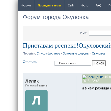
Форум
Последние темы
Сайт
Фото
FAQ
П
Форум города Окуловка
Имя:
Приставам респект!Окуловский
Перейти:
Список форумов
›
Основные форумы
›
Окуловка
Ответить
15 я
Лелик
2013, 22:48
Почетный житель
и в чем разница 
Л