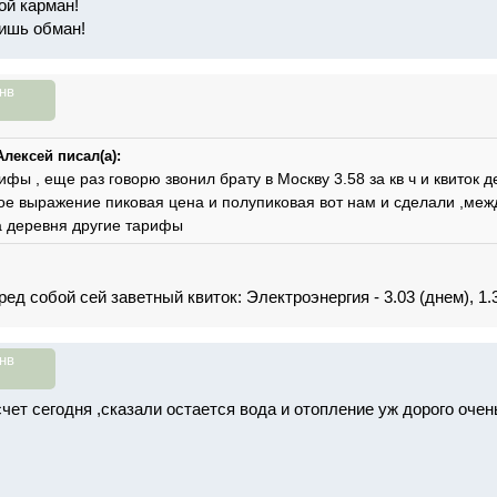
ой карман!
ишь обман!
нв
лексей писал(а):
рифы , еще раз говорю звонил брату в Москву 3.58 за кв ч и квиток 
ое выражение пиковая цена и полупиковая вот нам и сделали ,между
а деревня другие тарифы
ред собой сей заветный квиток: Электроэнергия - 3.03 (днем), 1.3
нв
чет сегодня ,сказали остается вода и отопление уж дорого очен