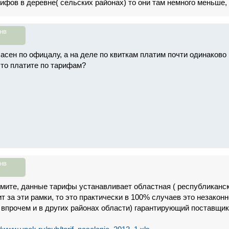
ифов в деревне( сельских районах) то они там немного меньше, 
нв
асен по офицалу, а на деле по квиткам платим почти одинаково ,
что платите по тарифам?
нв
ймите, данные тарифы устанавливает областная ( республикан
 за эти рамки, то это практически в 100% случаев это незаконн
к впрочем и в других районах области) гарантирующий поставщи