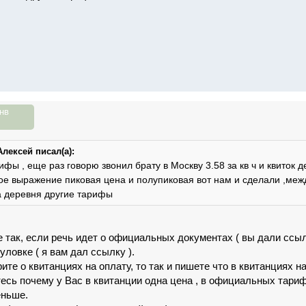
нв
лексей писал(а):
рифы , еще раз говорю звонил брату в Москву 3.58 за кв ч и квиток 
ое выражение пиковая цена и полупиковая вот нам и сделали ,между
а деревня другие тарифы
е так, если речь идет о официальных документах ( вы дали ссы
ловке ( я вам дал ссылку ).
ите о квитанциях на оплату, то так и пишете что в квитанциях 
есь почему у Вас в квитанции одна цена , в официальных тариф
еньше.