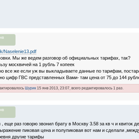
нв
lek/Naselenie13.pdf
ловки. Мы же ведем разговор об официальных тарифах, так?
ьзу москвичей на 1 рубль 7 копеек
 но все же если уж вы выкладываете данные по тарифам, поста
но цифр ГВС представленных Вами- там цена от 75 до 144 рубле
дактировалось
Шурик
15 янв 2013, 23:07, всего редактировалось 1 раз.
нв
 , еще раз говорю звонил брату в Москву 3.58 за кв ч и квиток д
ыражение пиковая цена и полупиковая вот нам и сделали ,между
еревня другие тарифы