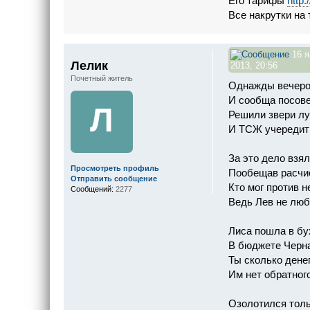
Его тарифы
http
Все накрутки на 
16 я
Лелик
2013, 20:56
Почетный житель
Однажды вечеро
И сообща посов
Л
Решили звери лу
И ТСЖ учередит
За это дело взял
Просмотреть профиль
Пообещав расчис
Отправить сообщение
Кто мог против н
Сообщений:
2277
Ведь Лев не люб
Лиса пошла в бу
В бюджете Черн
Ты сколько денег
Им нет обратного
Озолотился толь