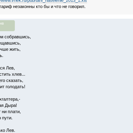
://www.vnek.ru/pub/tarif_naselenie_2013_1.xls
тариф незаконны кто бы и что не говорил.
нв
м собравшись,
ещавшись,
чше жить,
ь.
ся Лев,
тить хлев...
его сказать,
ит голодать!
хгалтера,-
ая Дыра!
 ни плати,
 пути.
ко Лев.