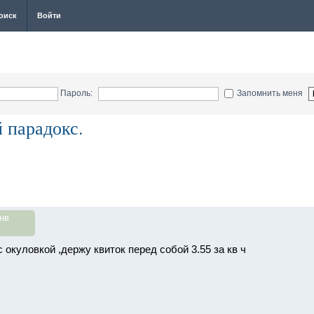
оиск
Войти
Пароль:
Запомнить меня
 парадокс.
нв
с окуловкой ,держу квиток перед собой 3.55 за кв ч