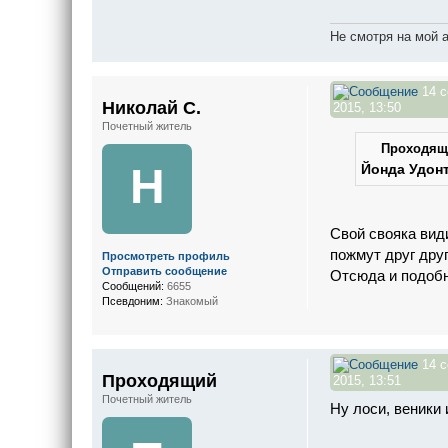
Не смотря на мой 
14 с
Николай С.
2015, 13:50
Почетный житель
Проходящи
Н
Йонда Удон
Свой свояка види
пожмут друг друг
Просмотреть профиль
Отправить сообщение
Отсюда и подобн
Сообщений:
6655
Псевдоним:
Знакомый
14 с
Проходящий
2015, 13:51
Почетный житель
Ну лоси, веники