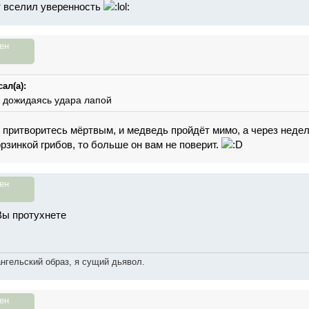
т вселил уверенность
ен
ал(а):
е дожидаясь удара лапой
ы притворитесь мёртвым, и медведь пройдёт мимо, а через недел
рзинкой грибов, то больше он вам не поверит.
ен
Вы протухнете
ангельский образ, я сущий дьявол.
ен