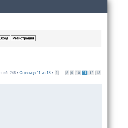
ний: 246 •
Страница
11
из
13
•
...
1
8
9
10
11
12
13