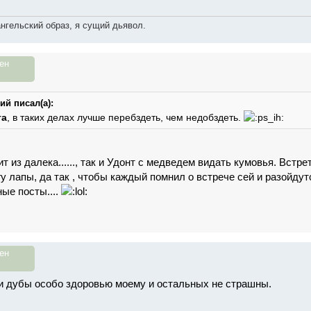
ангельский образ, я сущий дьявол.
ен
й писал(а):
та
, в таких делах лучше перебздеть, чем недобздеть.
т из далека......, так и Удонт с медведем видать кумовья. Встре
у лапы, да так , чтобы каждый помнил о встрече сей и разойдутся
ые посты....
ен
 и дубы особо здоровью моему и остальных не страшны.