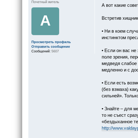
Почетный житель
А вот какие сов
A
Встретив хищник
• Ни в коем слу
инстинктом прес
Просмотреть профиль
Отправить сообщение
• Если он вас не
Сообщений:
5607
поле зрения, пер
медведя слабое 
медленно и с дос
• Если есть воз
(без взмаха) как
сильней». Только
• Знайте – для м
то не съест сраз
«бездыханное те
http://www.valday