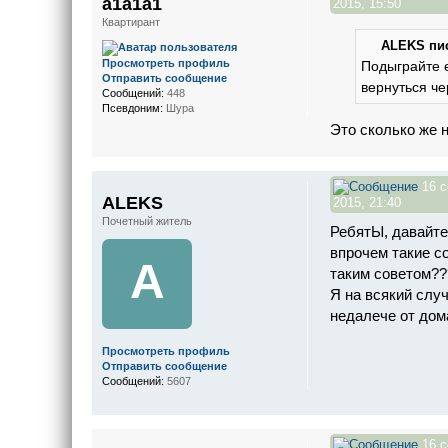
а1а1а1
2015, 15:50
Квартирант
ALEKS пис
Просмотреть профиль
Подыграйте е
Отправить сообщение
вернуться че
Сообщений:
448
Псевдоним:
Шура
Это сколько же 
16 с
ALEKS
2015, 21:40
Почетный житель
РебятЫ, давайте 
впрочем такие с
A
таким советом??
Я на всякий слу
недалече от до
Просмотреть профиль
Отправить сообщение
Сообщений:
5607
16 с