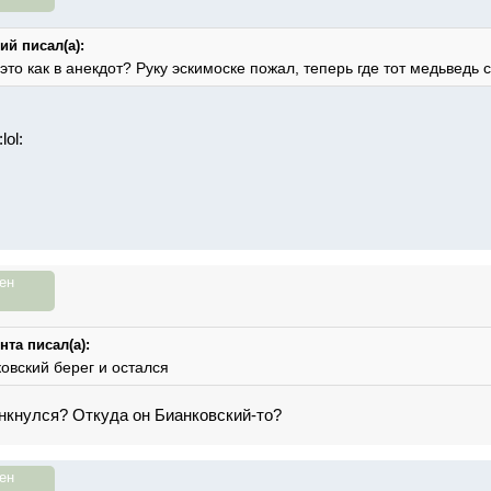
й писал(а):
 это как в анекдот? Руку эскимоске пожал, теперь где тот медьведь с
ен
нта писал(а):
овский берег и остался
анкнулся? Откуда он Бианковский-то?
ен