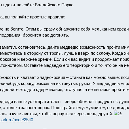
еты дают на сайте Валдайского Парка.
а, выполняйте простые правила:
чае не бегите. Этим вы сразу обнаружите себя мельканием сред
ледования, бросится вас догонять.
 заметил, остановитесь, дайте медведю возможность пройти мим
еместитесь в сторону от тропы, лучше вверх по склону. Когда х
боковое и верхнее зрение. Если он вас видит и продолжает при
тоинством. Оставьте медведю его территорию и то, что он на не
можность и хватает хладнокровия – станьте как можно выше: пос
ую-нибудь корягу, рюкзак на вытянутых руках. У медведей в «про
 делайте это для сдерживания, отступая, а не пытаясь пройти м
едведя ваш вкус отвратителен – зверь обожает продукты с душком
у, а только запасет впрок. Подыграйте ему: «умрите», не дожида
ло» в куче листвы, чтобы вернуться через день, другой.
park.ru/node/2540