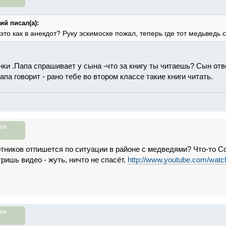
й писал(а):
 это как в анекдот? Руку эскимоске пожал, теперь где тот медьведь с
ки .Папа спрашивает у сына -что за книгу ты читаешь? Сын отве
па говорит - рано тебе во втором классе такие книги читать.
ен
отников отпишется по ситуации в районе с медведями? Что-то Со
ришь видео - жуть, ничто не спасёт.
http://www.youtube.com/wat
ен