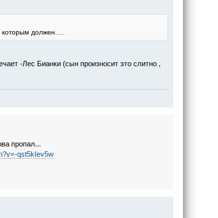
 которым должен.....
чает -Лес Бианки (сын произносит это слитно ,
ва пропал...
ch?v=-qst5kIev5w