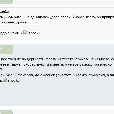
ал(а):
му: «умрите», не дожидаясь удара лапой. Скорее всего, он припря
рез день, другой.
надо выпить?
ен
все таки не выдергивать фразу из текста, причем не из моего, 
оветы также присутствуют и в инете, мне вот самому интересно
?
чай Фальшфейеров, да лимонок (пиротехнических)прикупил, а в
ма
ен