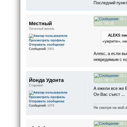
Последний пунк
16 с
Местный
2015, 00:26
Почетный житель
ALEKS пис
Просмотреть профиль
«умрите», н
Отправить сообщение
Сообщений:
2401
Алекс, а если в
невредимым с ко
16 с
Йонда Удонта
2015, 08:16
Старожил
А ежели все же 
Он Вас съест ...
Просмотреть профиль
Отправить сообщение
Сообщений:
1879
Не смотря на мой 
16 с