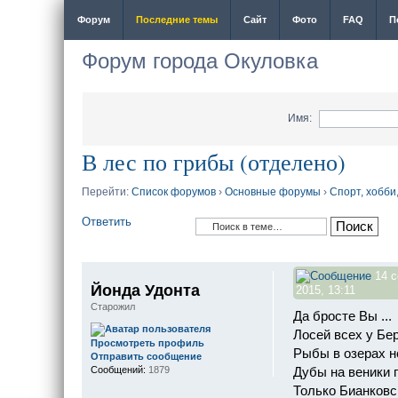
Форум
Последние темы
Сайт
Фото
FAQ
П
Форум города Окуловка
Имя:
В лес по грибы (отделено)
Перейти:
Список форумов
›
Основные форумы
›
Спорт, хобби
Ответить
14 с
Йонда Удонта
2015, 13:11
Старожил
Да бросте Вы ...
Лосей всех у Бе
Просмотреть профиль
Рыбы в озерах н
Отправить сообщение
Дубы на веники 
Сообщений:
1879
Только Бианковс