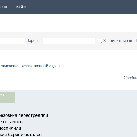
оиск
Войти
Пароль:
Запомнить меня
, увлечения, хозяйственный отдел
Сообще
ен
резовика перестреляли
е осталось
поспилили
кий берег и остался