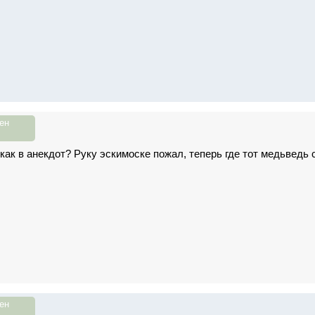
ен
о как в анекдот? Руку эскимоске пожал, теперь где тот медьведь с
ен