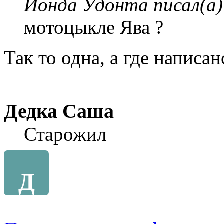
Йонда Удонта писал(а)
мотоцыкле Ява ?
Так то одна, а где написа
Дедка Саша
Старожил
Д