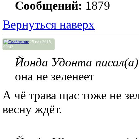
Сообщений:
1879
Вернуться наверх
25 ноя 2015,
00:42
Йонда Удонта писал(а)
она не зеленеет
А чё трава щас тоже не зе
весну ждёт.