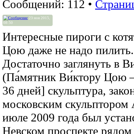
Сообщений: 112 •
Страни
23 ноя 2015,
08:50
Интересные пироги с кот
Цою даже не надо пилить.
Достаточно заглянуть в Ви
(Па́мятник Ви́ктору Цою 
36 дней] скульптура, зако
московским скульптором 
июле 2009 года был устан
Невском проспекте рядом