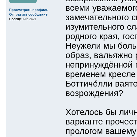
всеми уважаемог
Просмотреть профиль
замечательного с
Отправить сообщение
Сообщений:
2421
изумительного сл
родного края, го
Неужели мы боль
образ, вальяжно 
непринуждённой 
временем кресле
Боттиче́лли ваят
возрождения?
Хотелось бы личн
варианте прочест
прологом вашему