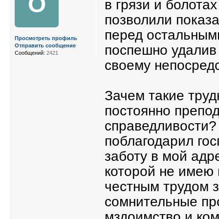
О
в грязи и болота
позволили показ
перед остальным
Просмотреть профиль
поспешно удалив 
Отправить сообщение
Сообщений:
2421
своему непосред
Зачем такие труд
постоянно препод
справедливости? 
поблагодарил гос
заботу в мой адр
которой не имею 
честным трудом з
сомнительные про
мздоимство и ком