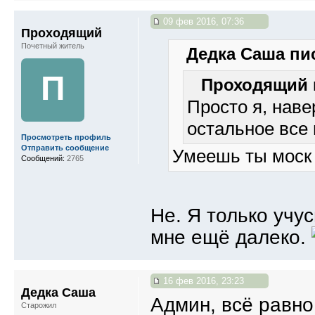
09 фев 2016, 07:36
Проходящий
Почетный житель
Дедка Саша пис
П
Проходящий п
Просто я, наве
остальное все 
Просмотреть профиль
Отправить сообщение
Умеешь ты моск
Сообщений:
2765
Не. Я только учу
мне ещё далеко.
16 фев 2016, 23:23
Дедка Саша
Админ, всё равно
Старожил