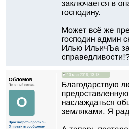
заключается в оп
господину.
Может всё же пр
господин админ 
Илью ИльичЪа за
справедливости!
10 мар 2016, 13:13
Обломов
Благодарствую л
Почетный житель
предоставленную 
О
наслаждаться об
земляками. Я рад
Просмотреть профиль
Отправить сообщение