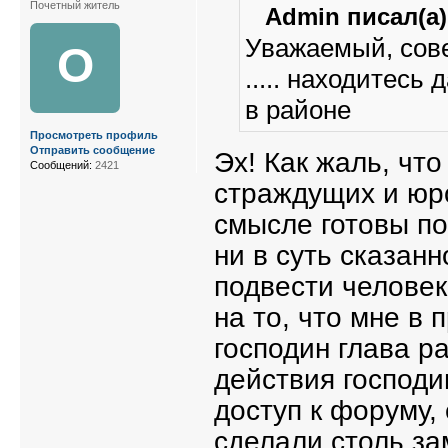
Почетный житель
Admin писал(а)
Уважаемый, сове
О
..... находитесь
в районе
Просмотреть профиль
Отправить сообщение
Эх! Как жаль, чт
Сообщений:
2421
страждущих и юро
смысле готовы по
ни в суть сказанн
подвести человек
на то, что мне в
господин глава р
действия господи
доступ к форуму,
сделали столь за