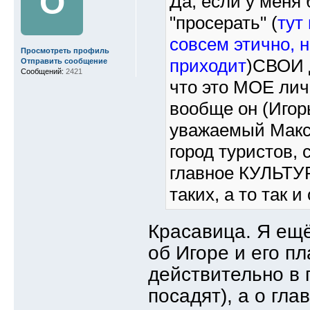
О
Да, если у меня 
"просерать" (
тут
совсем этично, н
Просмотреть профиль
приходит
)СВОИ д
Отправить сообщение
Сообщений:
2421
что это МОЕ лич
вообще он (Игорь
уважаемый Макс
город туристов, 
главное КУЛЬТУ
таких, а то так 
Красавица. Я ещё
об Игоре и его п
действительно в 
посадят), а о гла