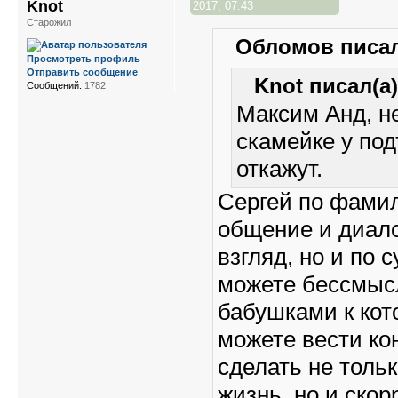
Knot
2017, 07:43
Старожил
Обломов писал
Просмотреть профиль
Отправить сообщение
Knot писал(а)
Сообщений:
1782
Максим Анд, н
скамейке у под
откажут.
Сергей по фамил
общение и диало
взгляд, но и по
можете бессмыс
бабушками к кот
можете вести ко
сделать не толь
жизнь, но и ско