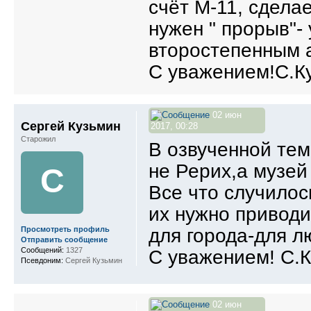
счёт М-11, сдела
нужен " прорыв"-
второстепенным 
С уважением!С.К
02 июн
Сергей Кузьмин
2017, 00:28
Старожил
В озвученной тем
не Рерих,а музей
С
Все что случилос
их нужно приводи
для города-для л
Просмотреть профиль
Отправить сообщение
Сообщений:
1327
С уважением! С.
Псевдоним:
Сергей Кузьмин
02 июн