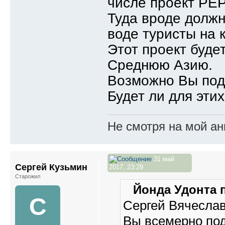
числе проект РЕ
Туда вроде долж
воде туристы на 
Этот проект буде
Среднюю Азию.
Возможно Вы подс
Будет ли для эти
Не смотря на мой ан
31 май
Сергей Кузьмин
2017, 23:29
Старожил
Йонда Удонта п
С
Сергей Вячеслав
Вы всемерно по