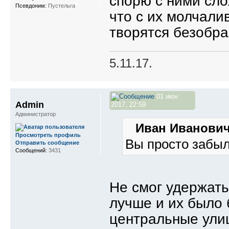
спорю с ними сло
Псевдоним:
Пустельга
что с их молчали
творятся безобраз
5.11.17.
01 июн
Admin
2017, 22:59
Администратор
Иван Иванович
Просмотреть профиль
Вы просто забыл
Отправить сообщение
Сообщений:
3431
Не смог удержат
лучше и их было
центральные ули