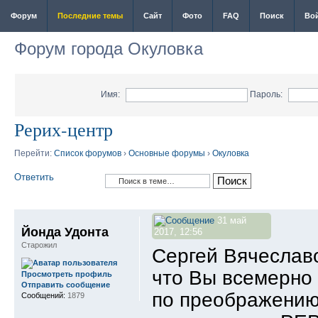
Форум
Последние темы
Сайт
Фото
FAQ
Поиск
Во
Форум города Окуловка
Имя:
Пароль:
Рерих-центр
Перейти:
Список форумов
›
Основные форумы
›
Окуловка
Ответить
31 май
Йонда Удонта
2017, 12:56
Старожил
Сергей Вячеслав
что Вы всемерно
Просмотреть профиль
Отправить сообщение
по преображению 
Сообщений:
1879