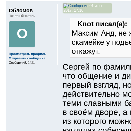
01 июн
Обломов
2017, 17:10
Почетный житель
Knot писал(а):
О
Максим Анд, не 
скамейке у подъ
откажут.
Просмотреть профиль
Отправить сообщение
Сообщений:
2421
Сергей по фамили
что общение и ди
первый взгляд, н
действительно м
теми славными б
в своём дворе, а
из которого можн
взглядах собесед