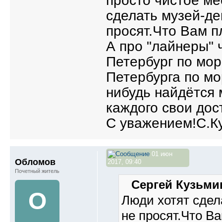
просто чистое ме
сделать музей-де
просят.Что Вам п
А про "лайнеры" 
Петербург по мор
Петербурга по мо
нибудь найдётся
каждого свои дос
С уважением!С.К
01 июн
Обломов
2017, 09:40
Почетный житель
Сергей Кузьмин
О
Люди хотят сдела
не просят.Что В