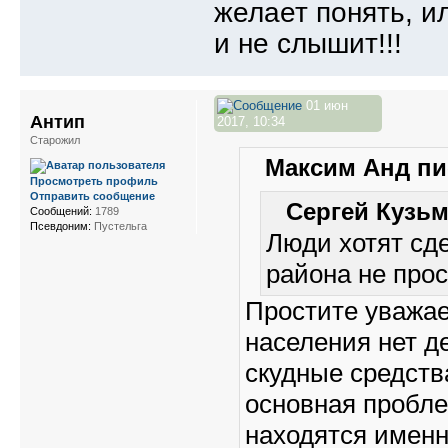
желает понять, и
и не слышит!!!
01 июн
Антип
2017, 10:34
Старожил
Максим Анд пис
Просмотреть профиль
Отправить сообщение
Сергей Кузьм
Сообщений:
1789
Псевдоним:
Пустельга
Люди хотят сде
района не прос
Простите уважае
населения нет де
скудные средств
основная пробле
находятся именно