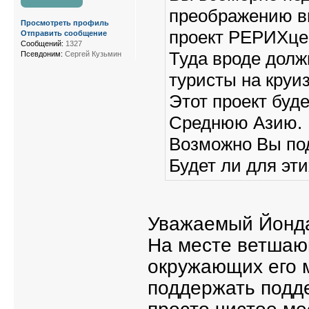
преображению ви
Просмотреть профиль
проект РЕРИХцен
Отправить сообщение
Сообщений:
1327
Туда вроде дол
Псевдоним:
Сергей Кузьмин
туристы на круи
Этот проект буде
Среднюю Азию.
Возможно Вы под
Будет ли для эт
Уважаемый Йонд
На месте ветшаю
окружающих его м
поддержать подде