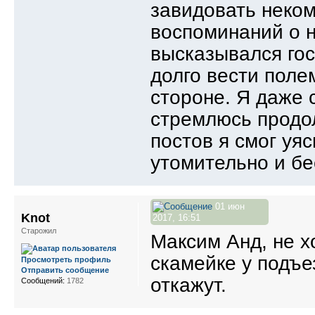
завидовать неком
воспоминаний о н
высказывался гос
долго вести полем
стороне. Я даже 
стремлюсь продол
постов я смог уя
утомительно и бе
01 июн
Knot
2017, 16:51
Старожил
Максим Анд, не х
скамейке у подъе
Просмотреть профиль
Отправить сообщение
откажут.
Сообщений:
1782