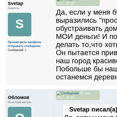
Svetap
2017, 15:22
Новичок
Да, если у меня б
выразились "прос
S
обустраивать дом
МОИ деньги! И по
делать то,что хо
Просмотреть профиль
Отправить сообщение
Сообщений:
5
Он пытается прив
наш город краси
Побольше бы наше
останемся дерев
01 июн
Обломов
2017, 15:30
Почетный житель
Svetap писал(а)