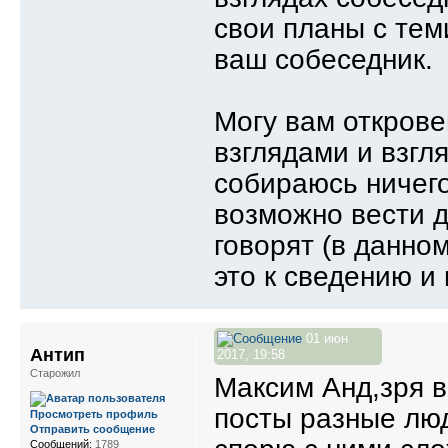
свои планы с тем
ваш собеседник.
Могу вам открове
взглядами и взгл
собираюсь ничего
возможно вести д
говорят (в данно
это к сведению 
01 июн
Антип
2017, 19:58
Старожил
Максим Анд,зря в
посты разные люд
Просмотреть профиль
Отправить сообщение
Сообщений:
1789