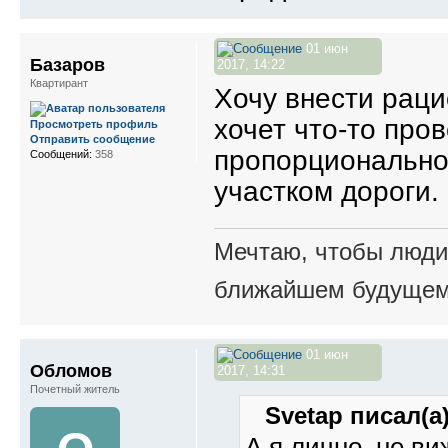
01 июн
Базаров
2017, 14:22
Квартирант
Хочу внести раци
хочет что-то про
Просмотреть профиль
Отправить сообщение
пропорционально
Сообщений:
358
участком дороги.
Мечтаю, чтобы люди 
ближайшем будущем.
01 июн
Обломов
2017, 14:31
Почетный житель
Svetap писал(а)
А я,лично, не ви