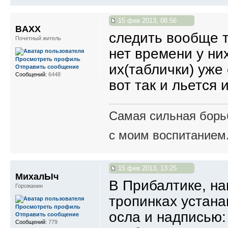
15 фев 2013, 08:56
BAXX
следить вообще т
Почетный житель
нет времени у них
Просмотреть профиль
их(таблички) уже
Отправить сообщение
Сообщений:
6448
вот так и льется 
Самая сильная борьб
с моим воспитанием
15 фев 2013, 13:25
МихалЫч
В Прибалтике, на
Горожанин
тропинках устан
Просмотреть профиль
осла и надписью: 
Отправить сообщение
Сообщений:
779