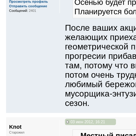
Осенью будет пр
Просмотреть профиль
Отправить сообщение
Планируется бол
Сообщений:
2401
После ваших акци
желающих приеха
геометрической п
прогресии приба
там, потому что в
потом очень труд
любимый бережок 
мусорщика-энтузи
сезон.
03 июн 2012, 16:21
Knot
Старожил
Местный писал