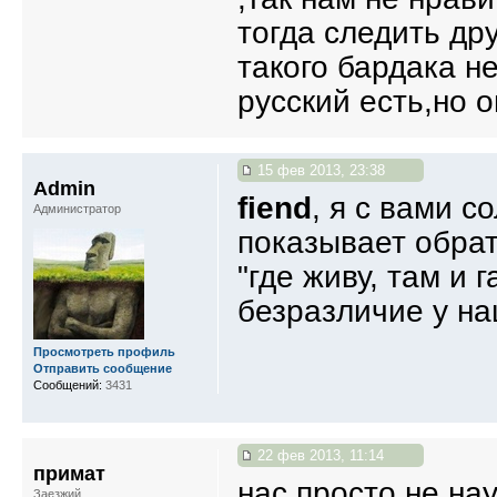
тогда следить др
такого бардака н
русский есть,но о
15 фев 2013, 23:38
Admin
fiend
, я с вами с
Администратор
показывает обрат
"где живу, там и 
безразличие у на
Просмотреть профиль
Отправить сообщение
Сообщений:
3431
22 фев 2013, 11:14
примат
нас просто не нау
Заезжий