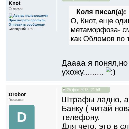
Knot
Старожил
Коля писал(а):
О, Кнот, еще оди
Просмотреть профиль
Отправить сообщение
метаморфоза- см
Сообщений:
1782
как Обломов по тихо
Даааа я понял,но
ухожу.........
25 фев 2013, 21:58
Drobor
Штрафы ладно, а 
Горожанин
Банку ( читай но
D
телефону.
Для чего, это в 