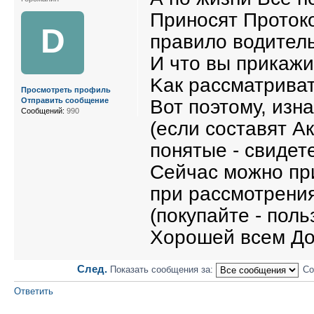
Приносят Протоко
D
правило водитель
И что вы прикажи
Kак рассматриват
Просмотреть профиль
Вот поэтому, изн
Отправить сообщение
Сообщений:
990
(если составят Ак
понятые - свидет
Сейчас можно пр
при рассмотрения
(покупайте - поль
Хорошей всем До
След.
Показать сообщения за:
Со
Ответить