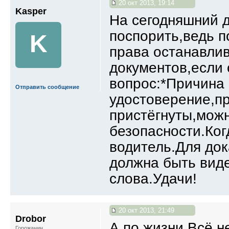
20 окт 2013, 19:14
Kasper
На сегодняшний д
поспорить,ведь п
K
права останавли
документов,если 
вопрос:*Причина
Отправить сообщение
удостоверение,пр
пристёгнуты,можн
безопасности.Ког
водитель.Для до
должна быть виде
слова.Удачи!
20 окт 2013, 21:49
Drobor
А по жизни Всё не
Горожанин