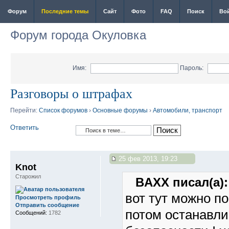
Форум
Последние темы
Сайт
Фото
FAQ
Поиск
Во
Форум города Окуловка
Имя:
Пароль:
Разговоры о штрафах
Перейти:
Список форумов
›
Основные форумы
›
Автомобили, транспорт
Ответить
25 фев 2013, 19:23
Knot
Старожил
BAXX писал(а):
вот тут можно по
Просмотреть профиль
Отправить сообщение
потом останавл
Сообщений:
1782