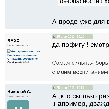
безопасности ! х
А вроде уже для 
25 фев 2013, 19:28
BAXX
да пофигу ! смот
Почетный житель
Просмотреть профиль
Отправить сообщение
Самая сильная борьб
Сообщений:
6448
с моим воспитанием
25 фев 2013, 19:57
Николай С.
А ,кто сколько р
Почетный житель
,например, дваж