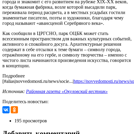
города и знакомит с его развитием на рубеже XIX-XX веков,
когда бумажная фабрика, возле которой высадили парк,
переживала период расцвета, а в местных усадьбах гостили
знаменитые писатели, поэты и художники, благодаря чему
город называют «авансценой Серебряного века».
Как сообщили в ЦРГСНО, парк ОЦБК может стать
всесезонным пространством для важных культурных событий,
активного и спокойного досуга. Архитектурные решения
содержат в себе отсылки к теме бумаги – символу города,
отражённому на его гербе, и символу творчества – именно с
чистого листа начинаются произведения искусства, говорится
в концепции.
Подробнее
[#alias|novvedomosti.ru/news/socie...|
https://novvedomosti.ru/news/so
Источник:
Районная газета «Окуловский вестник»
Поделитесь новостью:
195 просмотров
Добавить комментарий