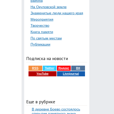
района
На Окуловской земле
Знаменитые люди нашего края
Мероприятия
Творчество
Книга памяти
По святым местам
Публикации
Подписка на новости
RSS
Twitter
Яндекс
ВК
YouTube
Livejournal
Еще в рубрике
В деревне Боево состоялось
открытие памятного знака