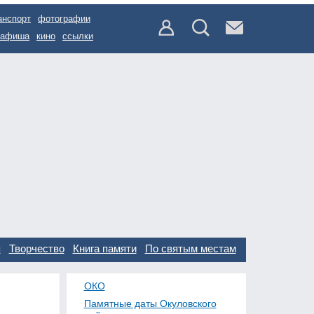
анспорт
фотографии
афиша
кино
ссылки
я
Творчество
Книга памяти
По святым местам
ОКО
Памятные даты Окуловского