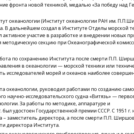
ение фронта новой техникой, медалью «За победу над 
тут океанологии (Институт океанологии РАН им. П.П.Ш
а. В дальнейшем создал в Институте Отделы морской т
 активное участие в разработке и внедрении новых пр
я методическую секцию при Океанографической комисс
бота по сохранению Института после смерти П.П. Ширш
равления в океанологии — морской техники или технич
ить исследователей морей и океанов наиболее соверш
та океанологии, руководил работами по созданию само
го научно-исследовательского судна «Витязь» — первог
ологии. За работы по методике, аппаратуре и
 был удостоен Государственной премии СССР. С 1951 г. 
а – заместитель директора, а после смерти П.П. Ширшо
ти директора Института.
сти океанологического приборостроения, лично и в соа