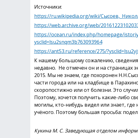
Источники:
https://ru.wikipedia.org/wiki/Сысоев,_Ник
https://web.archive.org/web/20161223102033
https://ocean.ru/index.php/homepage/istoriy
ysclid=lsu2snqm3b763093964
https://ant53.ru/reference/275/?ysclid=lsu2
К нашему большому сожалению, сведения 
недавно. Не отмечен он и на страницах 
2015. Мы не знаем, где похоронен Н.Н.Сы
части города или на кладбище в Парахино
скоропостижно или от болезни. Это случи
Поэтому, хочется получить какие-либо с
могилы, кто-нибудь видел или знает, где
учёного. Поэтому большая просьба: поде
Кукина М. С. Заведующая отделом инфор