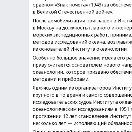
орденом «Знак почета» (1943) за обеспеч
в Великой Отечественной войне».
После демобилизации приглашен в Инсти
в Москву на должность главного инженер
морских экспедиционных работ, принимал
методов исследований океана, возглавля
из основателей Института океанологии.
Особенно большое значение имела его ра
праву считается основателем нового нап
океанологии, которое призвано обеспеч
методами и приборами.
Являясь одним из организаторов Институ
крупного в то время и самого совершенно
исследовательских судов Института океан
океанологическим исследованиям в 1951 г.
протяжении 12 лет становления Институт
несколько лет — исполняющий обязаннос
Один из крупнейших специалистов в обла