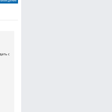
раеведение
дать с