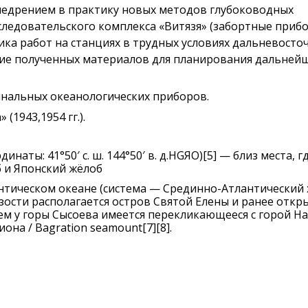
 внедрением в практику новых методов глубоководных
следовательского комплекса «Витязя» (забортные приб
ика работ на станциях в трудных условиях дальневосто
ние полученных материалов для планирования дальней
гинальных океанологических приборов.
1943,1954 гг.).
наты: 41°50′ с. ш. 144°50′ в. д.HGЯO)[5] — близ места, г
 и Японский жёлоб
антическом океане (система — Срединно-Атлантический 
близости располагается остров Святой Елены и ранее откр
чем у горы Сысоева имеется перекликающееся с горой Н
на / Bagration seamount[7][8].