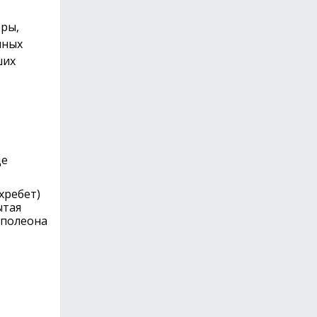
оры,
чных
ших
де
хребет)
ытая
аполеона