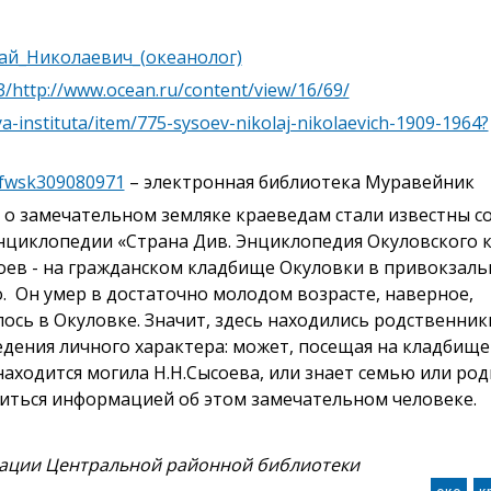
олай_Николаевич_(океанолог)
/http://www.ocean.ru/content/view/16/69/
a-instituta/item/775-sysoev-nikolaj-nikolaevich-1909-1964?
yjfwsk309080971
– электронная библиотека Муравейник
о замечательном земляке краеведам стали известны с
энциклопедии «Страна Див. Энциклопедия Окуловского к
соев - на гражданском кладбище Окуловки в привокзал
. Он умер в достаточно молодом возрасте, наверное,
лось в Окуловке. Значит, здесь находились родственник
ведения личного характера: может, посещая на кладбищ
 находится могила Н.Н.Сысоева, или знает семью или ро
литься информацией об этом замечательном человеке.
мации Центральной районной библиотеки