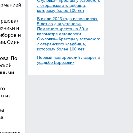
Окуловка– Крестцы у эстонского
Германией
лютеранского кладбища,
которому более 100 лет
В июле 2023 года исполнилось
иршова)
5 лет со дня установки
ехники и
Памятного креста на 30-м
километре автодороги
иборов и
Окуловка– Крестцы у эстонского
ии. Один
лютеранского кладбища,
которому более 100 лет
ова. По
Первый новгородский лазарет в
усадьбе Березовик
еской
енными
го
о из
на
ва
вторстве