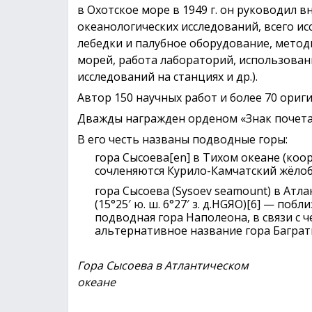
в Охотское море в 1949 г. он руководил
океанологических исследований, всего ис
лебедки и палубное оборудование, метод
морей, работа лабораторий, использова
исследований на станциях и др.).
Автор 150 научных работ и более 70 ори
Дважды награжден орденом «Знак почета» (
В его честь названы подводные горы:
гора Сысоева[en] в Тихом океане (коорди
сочленяются Курило-Камчатский жёлоб
гора Сысоева (Sysoev seamount) в Атл
(15°25′ ю. ш. 6°27′ з. д.HGЯO)[6] — по
подводная гора Наполеона, в связи с 
альтернативное название гора Багратио
Гора Сысоева в Атлантическом
океане