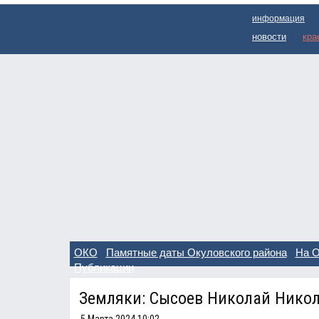
Перейти к основному содержанию
информация
новости
кра
ОКО
Памятные даты Окуловского района
На О
Публикации
Земляки: Сысоев Николай Нико
5 Марта 2024 10:02