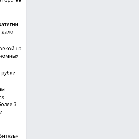
ратегии
 дало
овкой на
ономных
трубки
им
их
более 3
и
«Витязь»