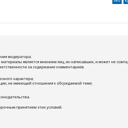
око
к
ения модератора.
атериалы является мнением лиц, их написавших, и может не совпа
тветственности за содержание комментариев.
озного характера;
ции, не имеющей отношения к обсуждаемой теме;
онодательства.
орочным принятием этих условий.