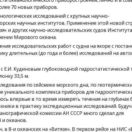
олее 70 новых приборов.
нологических исследований с крупных научно-
морских научных институтов. Применение этой новой ст
зя» и других научно-исследовательских судов Института
чении Мирового океана.
ия исследовательских работ с судна на якоре с постан
одику длительных (до года и более) исследований на авт
с Е.И. Кудиновым глубоководной гидростатистической 
онку 33,5 м.
следования по сейсмике морского дна, по геотермическ
е уникального комплекса приборов для гидрооптическ
ось впервые в то время измерять течения на глубинах 
хники в практику экспедиционных исследований. Будуч
анографической комиссии АН СССР много сделал для
 и океанов.
ч. в 8-и океанских на «Витязе». В первом рейсе на НИС 