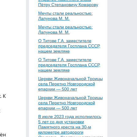
Пётру Степановичу Комарову
Мечты стали реальностью:
Лапунова М. М.
Мечты стали реальностью:
Лапунова М. М.
О Титове Г.А. заместителе
председателя Госплана СССР,
нашем земляке
О Титове Г.А. заместителе
председателя Госплана СССР,
нашем земляке
Церкви Живоначальной Троицы
села Перетно Новгородской
епархии — 500 лет
. К
Церкви Живоначальной Троицы
села Перетно Новгородской
епархии — 500 лет
х
В июле 2023 года исполнилось
5 лет со дня установки
Памятного креста на 30-м
километре автодороги
дён