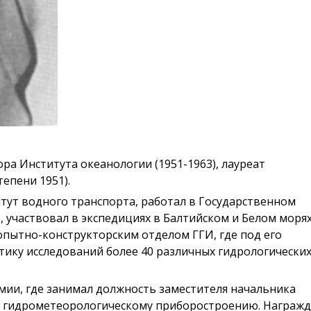
ра Института океанологии (1951-1963), лауреат
епени 1951).
итут водного транспорта, работал в Государственном
 участвовал в экспедициях в Балтийском и Белом морях
пытно-конструкторским отделом ГГИ, где под его
тику исследований более 40 различных гидрологически
Армии, где занимал должность заместителя начальника
о гидрометеорологическому приборостроению. Награж