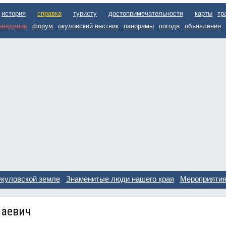
история
справка
туристу
достопримечательности
карты
тр
еведение
форум
окуловский вестник
панорамы
погода
объявления
куловской земле
Знаменитые люди нашего края
Мероприяти
лаевич