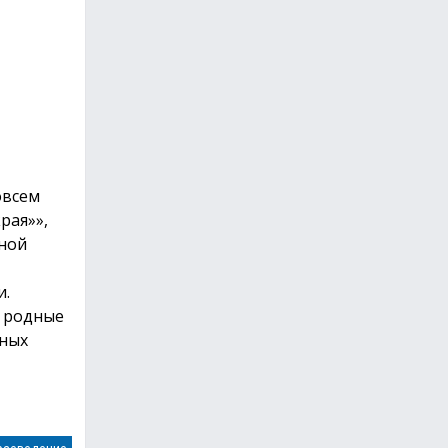
овсем
рая»»,
ьной
и.
е родные
дных