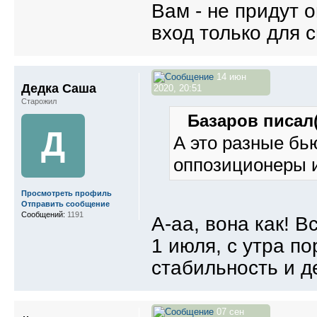
Вам - не придут о
вход только для св
14 июн
Дедка Саша
2020, 20:51
Старожил
Базаров писал(
Д
А это разные бь
оппозиционеры и
Просмотреть профиль
Отправить сообщение
Сообщений:
1191
А-аа, вона как! В
1 июля, с утра по
стабильность и д
07 сен