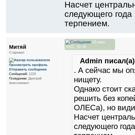
Насчет центральн
следующего года 
терпением.
10 июн
Митяй
2020, 19:39
Старожил
Admin писал(а)
Просмотреть профиль
. А сейчас мы о
Отправить сообщение
Сообщений:
1229
нищету.
Псевдоним:
Дмитрий
Анатолиевич
Однако стоит ск
решить без копе
ОЛЕСа), но види
Насчет централь
следующего года 