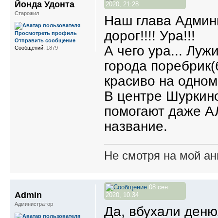
Йонда Удонта
2020, 21:28
Старожил
Наш глава Админ
дорог!!!! Ура!!!
Просмотреть профиль
Отправить сообщение
А чего ура... Луж
Сообщений:
1879
города поребрик(
красиво на одном
В центре Шуркин
помогают даже 
название.
Не смотря на мой ан
08 сен
Admin
2020, 10:34
Администратор
Да, вбухали денюж