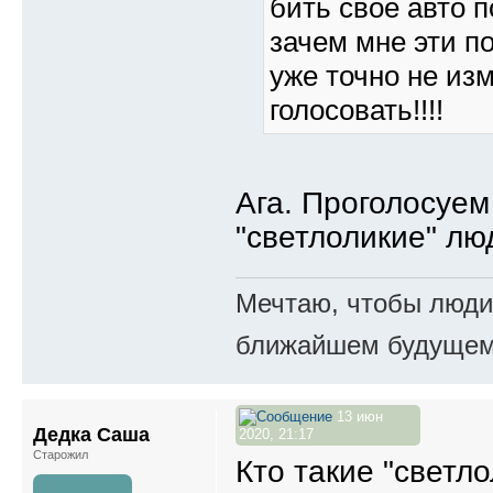
бить своё авто п
зачем мне эти п
уже точно не из
голосовать!!!!
Ага. Проголосуем 
"светлоликие" лю
Мечтаю, чтобы люди 
ближайшем будущем.
13 июн
Дедка Саша
2020, 21:17
Старожил
Кто такие "светл