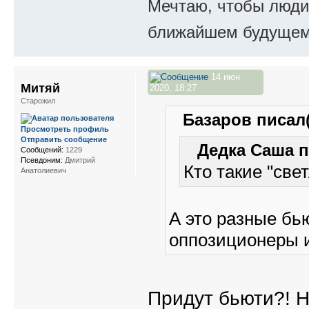
Мечтаю, чтобы люди 
ближайшем будущем.
14 июн
Митяй
2020, 18:27
Старожил
Базаров писал(
Просмотреть профиль
Отправить сообщение
Дедка Саша п
Сообщений:
1229
Псевдоним:
Дмитрий
Кто такие "све
Анатолиевич
А это разные бь
оппозиционеры и
Придут бьюти?! Н