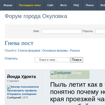
Форум
Последние темы
Сайт
Фото
FAQ
Поиск
Во
Форум города Окуловка
Имя:
Пароль:
Гнева пост
Перейти:
Список форумов
›
Основные форумы
›
Разное
Ответить
26 мар
Йонда Удонта
2020, 22:13
Старожил
Пыль летит как в
понятно почему н
Просмотреть профиль
Отправить сообщение
края проезжей ча
Сообщений:
1879