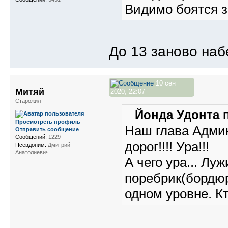
Видимо боятся 
До 13 заново наб
10 сен
Митяй
2020, 22:07
Старожил
Йонда Удонта п
Просмотреть профиль
Наш глава Адми
Отправить сообщение
Сообщений:
1229
дорог!!!! Ура!!!
Псевдоним:
Дмитрий
Анатолиевич
А чего ура... Лу
поребрик(бордюр
одном уровне. К