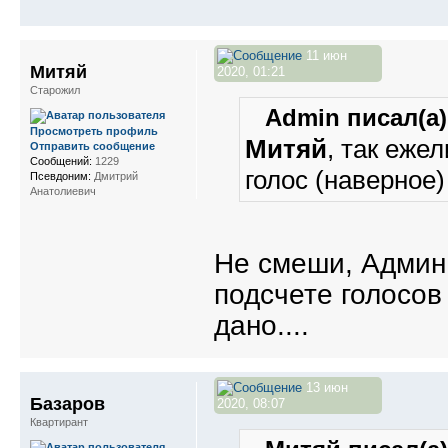
11 июн
Митяй
2020, 01:21
Старожил
Admin писал(а)
Просмотреть профиль
Митяй
, так еже
Отправить сообщение
Сообщений:
1229
голос (наверное)
Псевдоним:
Дмитрий
Анатолиевич
Не смеши, Админ.
подсчете голосов
дано....
13 июн
Базаров
2020, 08:07
Квартирант