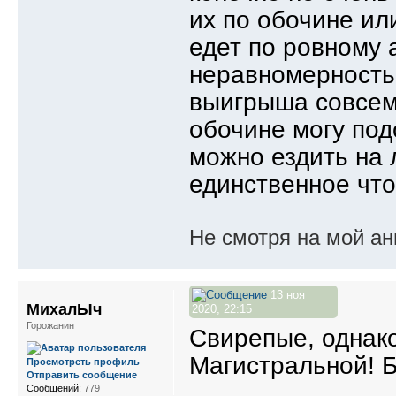
их по обочине ил
едет по ровному 
неравномерность
выигрыша совсем 
обочине могу под
можно ездить на 
единственное что
Не смотря на мой ан
13 ноя
МихалЫч
2020, 22:15
Горожанин
Свирепые, однако
Магистральной! Б
Просмотреть профиль
Отправить сообщение
Сообщений:
779