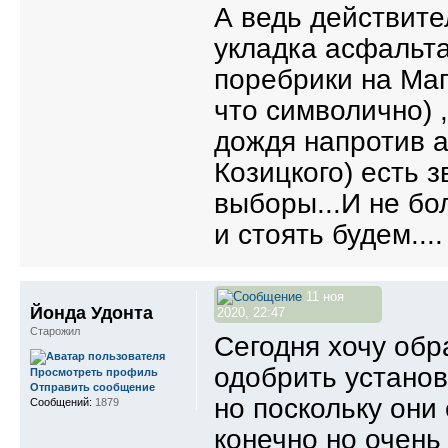
А ведь действите
укладка асфальта
поребрики на Маг
что символично) 
дождя напротив а
Козицкого) есть 
выборы...И не бол
и стоять будем....
11 ноя
Йонда Удонта
2020, 22:47
Старожил
Сегодня хочу обр
одобрить установ
Просмотреть профиль
Отправить сообщение
но поскольку они 
Сообщений:
1879
конечно но очен