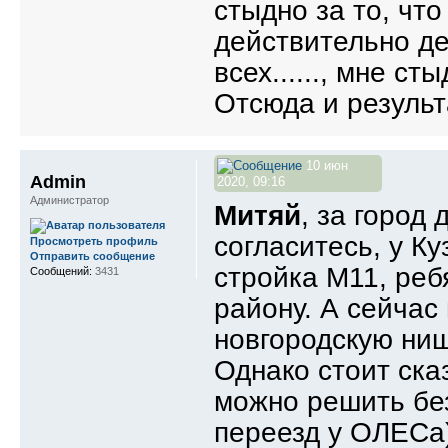
стыдно за то, что
действительно де
всех......, мне ст
Отсюда и результа
10 июн
Admin
2020, 09:16
Администратор
Митяй
, за город
согласитесь, у К
Просмотреть профиль
Отправить сообщение
стройка М11, реб
Сообщений:
3431
району. А сейчас
новгородскую нищ
Однако стоит ска
можно решить без
переезд у ОЛЕСа)