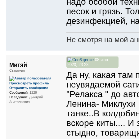
надо особой техн
песок и грязь. То
дезинфекцией, на
Не смотря на мой ан
08 июн
Митяй
2020, 23:23
Старожил
Да ну, какая там 
неувядаемой сати
Просмотреть профиль
Отправить сообщение
"Релакса " до авт
Сообщений:
1229
Псевдоним:
Дмитрий
Ленина- Миклухи 
Анатолиевич
танке..В колдобин
вскоре киты.... И
стыдно, товарищи