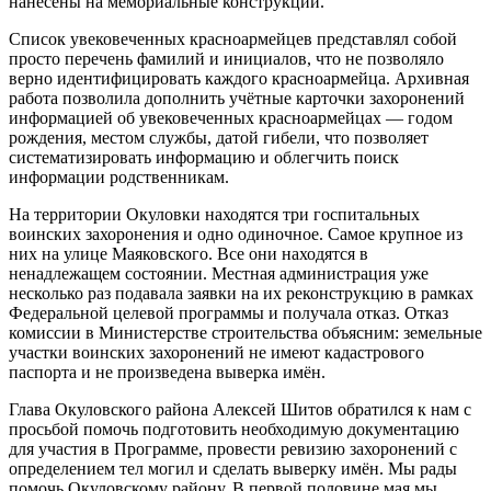
нанесены на мемориальные конструкции.
Список увековеченных красноармейцев представлял собой
просто перечень фамилий и инициалов, что не позволяло
верно идентифицировать каждого красноармейца. Архивная
работа позволила дополнить учётные карточки захоронений
информацией об увековеченных красноармейцах — годом
рождения, местом службы, датой гибели, что позволяет
систематизировать информацию и облегчить поиск
информации родственникам.
На территории Окуловки находятся три госпитальных
воинских захоронения и одно одиночное. Самое крупное из
них на улице Маяковского. Все они находятся в
ненадлежащем состоянии. Местная администрация уже
несколько раз подавала заявки на их реконструкцию в рамках
Федеральной целевой программы и получала отказ. Отказ
комиссии в Министерстве строительства объясним: земельные
участки воинских захоронений не имеют кадастрового
паспорта и не произведена выверка имён.
Глава Окуловского района Алексей Шитов обратился к нам с
просьбой помочь подготовить необходимую документацию
для участия в Программе, провести ревизию захоронений с
определением тел могил и сделать выверку имён. Мы рады
помочь Окуловскому району. В первой половине мая мы