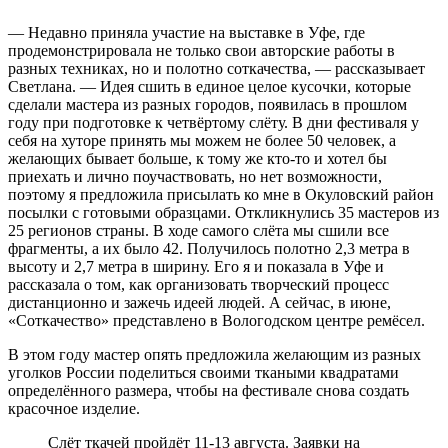
— Недавно приняла участие на выставке в Уфе, где
продемонстрировала не только свои авторские работы в
разных техниках, но и полотно соткачества, — рассказывает
Светлана. — Идея сшить в единое целое кусочки, которые
сделали мастера из разных городов, появилась в прошлом
году при подготовке к четвёртому слёту. В дни фестиваля у
себя на хуторе принять мы можем не более 50 человек, а
желающих бывает больше, к тому же кто-то и хотел бы
приехать и лично поучаствовать, но нет возможности,
поэтому я предложила присылать ко мне в Окуловский район
посылки с готовыми образцами. Откликнулись 35 мастеров из
25 регионов страны. В ходе самого слёта мы сшили все
фрагменты, а их было 42. Получилось полотно 2,3 метра в
высоту и 2,7 метра в ширину. Его я и показала в Уфе и
рассказала о том, как организовать творческий процесс
дистанционно и зажечь идеей людей. А сейчас, в июне,
«Соткачество» представлено в Вологодском центре ремёсел.
В этом году мастер опять предложила желающим из разных
уголков России поделиться своими ткаными квадратами
определённого размера, чтобы на фестивале снова создать
красочное изделие.
Слёт ткачей пройдёт 11-13 августа. Заявки на