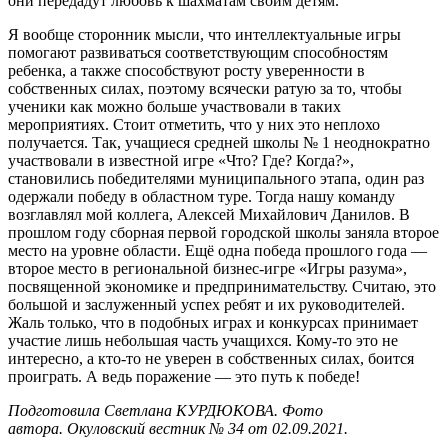
они передадут любовь к шахматам своим детям.
Я вообще сторонник мысли, что интеллектуальные игры
помогают развиваться соответствующим способностям
ребенка, а также способствуют росту уверенности в
собственных силах, поэтому всячески ратую за то, чтобы
ученики как можно больше участвовали в таких
мероприятиях. Стоит отметить, что у них это неплохо
получается. Так, учащиеся средней школы № 1 неоднократно
участвовали в известной игре «Что? Где? Когда?»,
становились победителями муниципального этапа, один раз
одержали победу в областном туре. Тогда нашу команду
возглавлял мой коллега, Алексей Михайлович Данилов. В
прошлом году сборная первой городской школы заняла второе
место на уровне области. Ещё одна победа прошлого года —
второе место в региональной бизнес-игре «Игры разума»,
посвященной экономике и предпринимательству. Считаю, это
большой и заслуженный успех ребят и их руководителей.
Жаль только, что в подобных играх и конкурсах принимает
участие лишь небольшая часть учащихся. Кому-то это не
интересно, а кто-то не уверен в собственных силах, боится
проиграть. А ведь поражение — это путь к победе!
Подготовила Светлана КУРДЮКОВА. Фото
автора. Окуловский вестник № 34 от 02.09.2021.