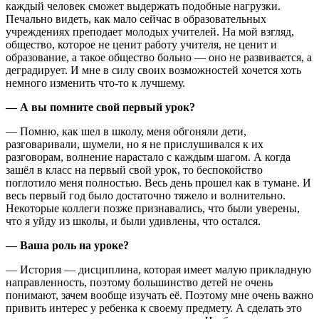
каждый человек сможет выдержать подобные нагрузки.
Печально видеть, как мало сейчас в образовательных
учреждениях преподает молодых учителей. На мой взгляд,
общество, которое не ценит работу учителя, не ценит и
образование, а такое общество больно — оно не развивается, а
деградирует. И мне в силу своих возможностей хочется хоть
немного изменить что-то к лучшему.
— А вы помните свой первый урок?
— Помню, как шел в школу, меня обгоняли дети,
разговаривали, шумели, но я не прислушивался к их
разговорам, волнение нарастало с каждым шагом. А когда
зашёл в класс на первый свой урок, то беспокойство
поглотило меня полностью. Весь день прошел как в тумане. И
весь первый год было достаточно тяжело и волнительно.
Некоторые коллеги позже признавались, что были уверены,
что я уйду из школы, и были удивлены, что остался.
— Ваша роль на уроке?
— История — дисциплина, которая имеет малую прикладную
направленность, поэтому большинство детей не очень
понимают, зачем вообще изучать её. Поэтому мне очень важно
привить интерес у ребенка к своему предмету. А сделать это