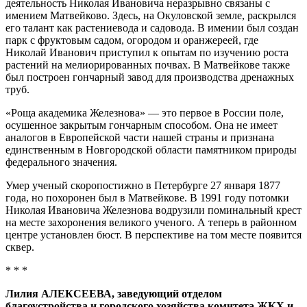
деятельность Николая Ивановича неразрывно связаны с
имением Матвейково. Здесь, на Окуловской земле, раскрылся
его талант как растениевода и садовода. В имении был создан
парк с фруктовым садом, огородом и оранжереей, где
Николай Иванович приступил к опытам по изучению роста
растений на мелиорированных почвах. В Матвейкове также
был построен гончарный завод для производства дренажных
труб.
«Роща академика Железнова» — это первое в России поле,
осушенное закрытым гончарным способом. Она не имеет
аналогов в Европейской части нашей страны и признана
единственным в Новгородской области памятником природы
федерального значения.
Умер ученый скоропостижно в Петербурге 27 января 1877
года, но похоронен был в Матвейкове. В 1991 году потомки
Николая Ивановича Железнова водрузили поминальный крест
на месте захоронения великого ученого. А теперь в районном
центре установлен бюст. В перспективе на том месте появится
сквер.
* * *
Лилия АЛЕКСЕЕВА, заведующий отделом
благоустройства и городского хозяйства комитета ЖКХ и