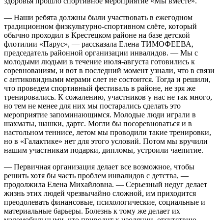
здоровья прошло спортивное мероприятие «Мы вместе».
— Наши ребята должны были участвовать в ежегодном
традиционном физкультурно-спортивном слёте, который
обычно проходил в Крестецком районе на базе детской
флотилии «Парус», — рассказала Елена ТИМОФЕЕВА,
председатель районной организации инвалидов. — Мы с
молодыми людьми в течение июля-августа готовились к
соревнованиям, и вот в последний момент узнали, что в связи
с антиковидными мерами слет не состоится. Тогда и решили,
что проведем спортивный фестиваль в районе, не зря же
тренировались. К сожалению, участников у нас не так много,
но тем не менее для них мы постарались сделать это
мероприятие запоминающимся. Молодые люди играли в
шахматы, шашки, дартс. Могли бы посоревноваться и в
настольном теннисе, летом мы проводили такие тренировки,
но в «Галактике» нет для этого условий. Потом мы вручили
нашим участникам подарки, дипломы, устроили чаепитие.
— Первичная организация делает все возможное, чтобы
решить хотя бы часть проблем инвалидов с детства, —
продолжила Елена Михайловна. — Серьезный недуг делает
жизнь этих людей чрезвычайно сложной, им приходится
преодолевать финансовые, психологические, социальные и
материальные барьеры. Болезнь к тому же делает их
маломобильными, что приводит к изоляции, отсутствию