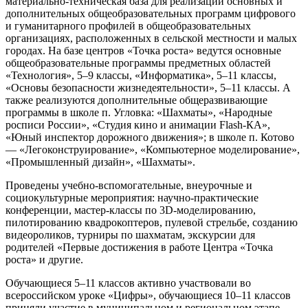
материально-техническая база для реализации основных и
дополнительных общеобразовательных программ цифрового
и гуманитарного профилей в общеобразовательных
организациях, расположенных в сельской местности и малых
городах. На базе центров «Точка роста» ведутся основные
общеобразовательные программы предметных областей
«Технология», 5–9 классы, «Информатика», 5–11 классы,
«Основы безопасности жизнедеятельности», 5–11 классы. А
также реализуются дополнительные общеразвивающие
программы в школе п. Угловка: «Шахматы», «Народные
росписи России», «Студия кино и анимации Flash-КА»,
«Юный инспектор дорожного движения»; в школе п. Котово
— «Легоконструирование», «Компьютерное моделирование»,
«Промышленный дизайн», «Шахматы».
Проведены учебно-вспомогательные, внеурочные и
социокультурные мероприятия: научно-практические
конференции, мастер-классы по 3D-моделированию,
пилотированию квадрокоптеров, пулевой стрельбе, созданию
видеороликов, турниры по шахматам, экскурсии для
родителей «Первые достижения в работе Центра «Точка
роста» и другие.
Обучающиеся 5–11 классов активно участвовали во
всероссийском уроке «Цифры», обучающиеся 10–11 классов
приняли участие в муниципальном и региональном этапе