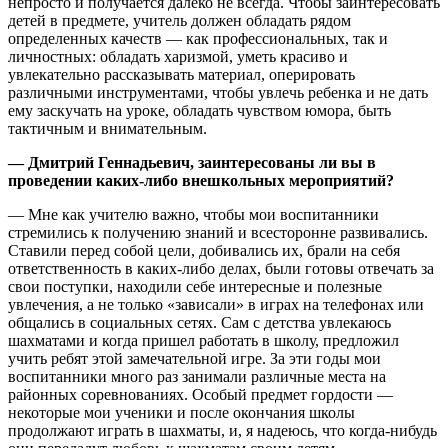
непросто и получается далеко не всегда. Чтобы заинтересовать
детей в предмете, учитель должен обладать рядом
определенных качеств — как профессиональных, так и
личностных: обладать харизмой, уметь красиво и
увлекательно рассказывать материал, оперировать
различными инструментами, чтобы увлечь ребенка и не дать
ему заскучать на уроке, обладать чувством юмора, быть
тактичным и внимательным.
— Дмитрий Геннадьевич, заинтересованы ли вы в
проведении каких-либо внешкольных мероприятий?
— Мне как учителю важно, чтобы мои воспитанники
стремились к получению знаний и всесторонне развивались.
Ставили перед собой цели, добивались их, брали на себя
ответственность в каких-либо делах, были готовы отвечать за
свои поступки, находили себе интересные и полезные
увлечения, а не только «зависали» в играх на телефонах или
общались в социальных сетях. Сам с детства увлекаюсь
шахматами и когда пришел работать в школу, предложил
учить ребят этой замечательной игре. За эти годы мои
воспитанники много раз занимали различные места на
районных соревнованиях. Особый предмет гордости —
некоторые мои ученики и после окончания школы
продолжают играть в шахматы, и, я надеюсь, что когда-нибудь